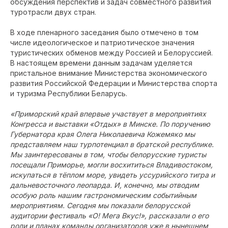
обсуждения перспектив и задач совместного развития
туротрасли двух стран.
В ходе пленарного заседания было отмечено в том
числе идеологическое и патриотическое значения
туристических обменов между Россией и Белоруссией.
В настоящем времени данным задачам уделяется
пристальное внимание Министерства экономического
развития Российской Федерации и Министерства спорта
и туризма Республики Беларусь.
«Приморский край впервые участвует в мероприятиях
Конгресса и выставки «Отдых» в Минске. По поручению
Губернатора края Олега Николаевича Кожемяко мы
представляем наш турпотенциал в братской республике.
Мы заинтересованы в том, чтобы белорусские туристы
посещали Приморье, могли восхититься Владивостоком,
искупаться в тёплом море, увидеть уссурийского тигра и
дальневосточного леопарда. И, конечно, мы отводим
особую роль нашим гастрономическим событийным
мероприятиям. Сегодня мы показали белорусской
аудитории фестиваль «О! Мега Вкус!», рассказали о его
роли и планах команды организаторов уже в нынешнем