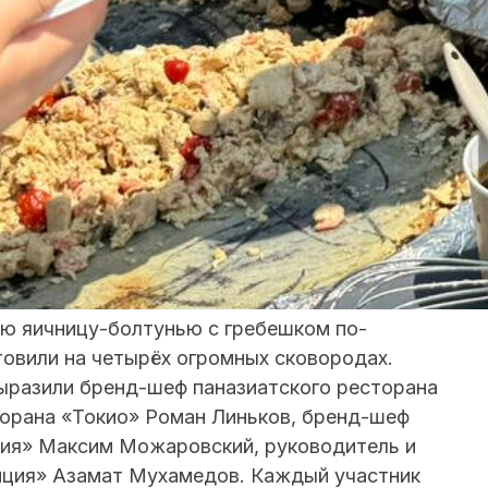
ую яичницу-болтунью с гребешком по-
товили на четырёх огромных сковородах.
ыразили бренд-шеф паназиатского ресторана
торана «Токио» Роман Линьков, бренд-шеф
рия» Максим Можаровский, руководитель и
нция» Азамат Мухамедов. Каждый участник