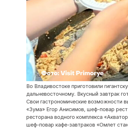
Во Владивостоке приготовили гигантск
дальневосточному. Вкусный завтрак го
Свои гастрономические возможности в
«Зума» Егор Анисимов, шеф-повар рес
ресторана водного комплекса «Аквато
шеф-повар кафе-завтраков «Омлет ста