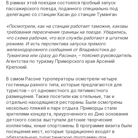
В рамках этой поездки состоялся пробный запуск
пассажирского поезда, поданного специально под
делегацию со станции Хасан до станции Туманган.
«Посмотрели, как на станции работает таможня, каковы
требования пересечения границы на поезде. Убедились,
что схема рабочая, что все службы работают в штатном
режиме. И есть перспектива запуска прямого
железнодорожного сообщения от Владивостока до
Тумангана или сразу до Расона»
, – пояснил руководитель
Агентства по туризму Приморского края Арсений
Крепский.
В самом Расоне туроператоры осмотрели четыре
гостиницы разного типа, которые предлагаются для
туристов – от одноместного до пятиместного
размещения. Также посетили как отельные, так и
отдельно находящиеся рестораны. Были осмотрены
несколько пляжей и парк отдыха. Приморцы стали
зрителями концерта, приуроченного ко Дню основания
детского союза: выступали детские творческие
коллективы, юные спортсмены. В программе визита были
посещения мест, которые традиционно входят в
обязательную туристическую программу при