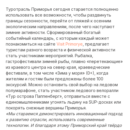
Туротрасль Приморья сегодня старается полноценно
использовать все возможности, чтобы раздвинуть
границы сезонности, перейти от пляжей к осенним
экологическим направлениям, после чего наступают
зимние активности. Сформированный богатый
событийный календарь, с которым каждый может
познакомиться на сайте
Visit Primorye
, предлагает
туристам разного возраста и физической активности
стать участниками мероприятий. Рыбалка,
гастрофестивали зимней рыбы, плавно «перетекающие»
из краевого центра на север края, краеведческие
фестивали, в том числе «Зима у моря» (0+), когда
жителям и гостям были предложены более 100
экскурсий. Можно остановить свой выбор на ледовом
полумарафоне, стать участником ледового велоралли
«Тур острова Паппенберг», отправиться вместе с
единомышленниками угонять льдину на SUP-досках или
покорять снежные вершины Приморья.
«Мы стараемся демонстрировать инновационный подход
к развитию отрасли, использовать современные
технологии. И благодаря этому Приморский край твёрдо