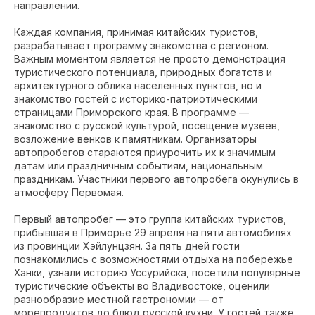
направлении.
Каждая компания, принимая китайских туристов,
разрабатывает программу знакомства с регионом.
Важным моментом является не просто демонстрация
туристического потенциала, природных богатств и
архитектурного облика населённых пунктов, но и
знакомство гостей с историко-патриотическими
страницами Приморского края. В программе —
знакомство с русской культурой, посещение музеев,
возложение венков к памятникам. Организаторы
автопробегов стараются приурочить их к значимым
датам или праздничным событиям, национальным
праздникам. Участники первого автопробега окунулись в
атмосферу Первомая.
Первый автопробег — это группа китайских туристов,
прибывшая в Приморье 29 апреля на пяти автомобилях
из провинции Хэйлунцзян. За пять дней гости
познакомились с возможностями отдыха на побережье
Ханки, узнали историю Уссурийска, посетили популярные
туристические объекты во Владивостоке, оценили
разнообразие местной гастрономии — от
морепродуктов до блюд русской кухни. У гостей также