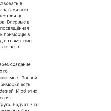
ствовать в
, знакомя всю
шествия по
ов. Впервые в
 посвящённая
сь приморцы в
яд на памятные
стающего
ерез создание
 это
нию мест боевой
Приморья есть
бежей. И об этих
са из
руга. Радует, что