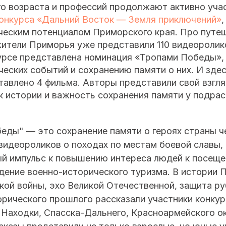
о возраста и профессий продолжают активно уча
конкурса «Дальний Восток — Земля приключений»
ическим потенциалом Приморского края. Про путе
жители Приморья уже представили 110 видеоролик
курсе представлена номинация «Тропами Победы»,
еских событий и сохранению памяти о них. И зде
авлено 4 фильма. Авторы представили свой взгл
к истории и важность сохранения памяти у подра
еды" — это сохранение памяти о героях страны ч
видеороликов о походах по местам боевой славы,
й импульс к повышению интереса людей к посеще
дение военно-исторического туризма. В истории 
кой войны, эхо Великой Отечественной, защита ру
орического прошлого рассказали участники конкур
 Находки, Спасска-Дальнего, Красноармейского ок