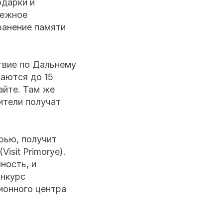
одарки и
режное
ранение памяти
ствие по Дальнему
аются до 15
айте. Там же
ители получат
рью, получит
sit Primorye).
ность, и
онкурс
ионного центра