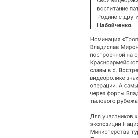
свои видеорас
воспитание па
Родине с друг
Набойченко
.
Номинация «Троп
Владислав Мирон
построенной на о
Красноармейского
славы в с. Востр
видеоролике зна
операции. А самы
через форты Вла
тылового рубежа
Для участников к
экспозиции Наци
Министерства ту