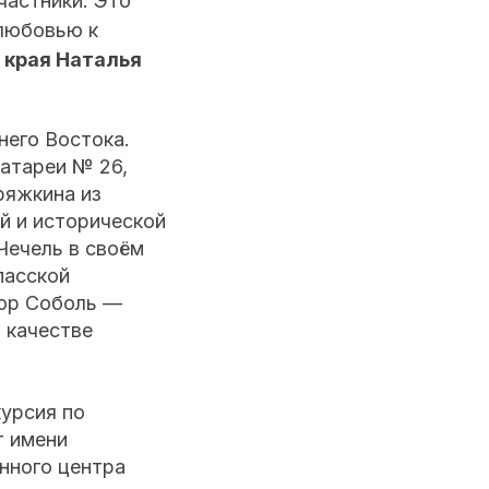
частники. Это
любовью к
 края Наталья
его Востока.
атареи № 26,
ряжкина из
й и исторической
Чечель в своём
пасской
гор Соболь —
 качестве
курсия по
т имени
нного центра