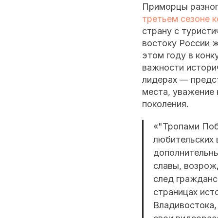
Приморцы разног
третьем сезоне 
страну с турист
востоку России 
этом году в кон
важности историч
лидерах — предст
места, уважение 
поколения.
«"Тропами Поб
любительских 
дополнительны
славы, возрож
след гражданс
страницах ист
Владивостока,