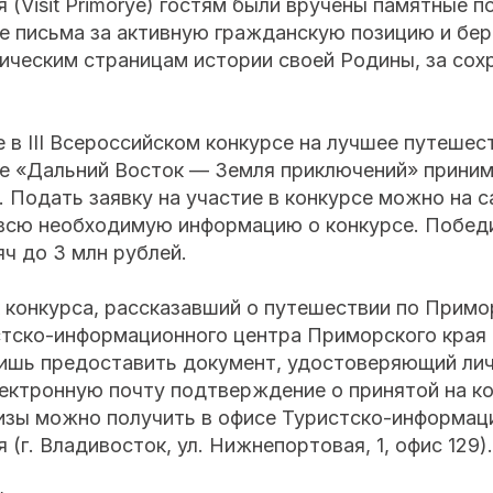
 (Visit Primorye) гостям были вручены памятные п
е письма за активную гражданскую позицию и бе
ическим страницам истории своей Родины, за сох
е в III Всероссийском конкурсе на лучшее путеше
ке «Дальний Восток — Земля приключений» приним
. Подать заявку на участие в конкурсе можно на с
всю необходимую информацию о конкурсе. Побед
яч до 3 млн рублей.
 конкурса, рассказавший о путешествии по Примо
тско-информационного центра Приморского края (Vi
лишь предоставить документ, удостоверяющий лич
ектронную почту подтверждение о принятой на к
изы можно получить в офисе Туристско-информац
(г. Владивосток, ул. Нижнепортовая, 1, офис 129).