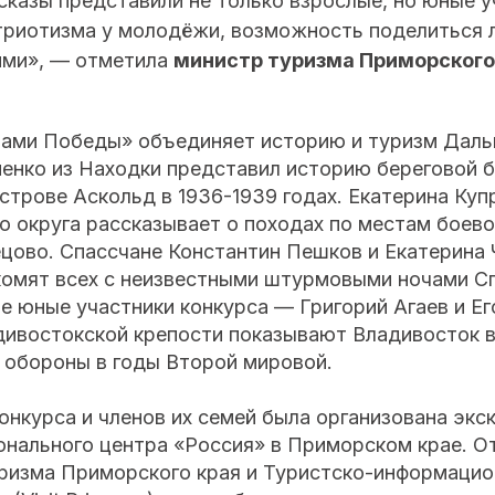
сказы представили не только взрослые, но юные у
триотизма у молодёжи, возможность поделиться 
ими», — отметила
министр туризма Приморского
ами Победы» объединяет историю и туризм Дальн
енко из Находки представил историю береговой б
строве Аскольд в 1936-1939 годах. Екатерина Куп
 округа рассказывает о походах по местам боево
ецово. Спассчане Константин Пешков и Екатерина 
комят всех с неизвестными штурмовыми ночами С
е юные участники конкурса — Григорий Агаев и Е
дивостокской крепости показывают Владивосток в
 обороны в годы Второй мировой.
онкурса и членов их семей была организована экс
онального центра «Россия» в Приморском крае. О
ризма Приморского края и Туристско-информацио