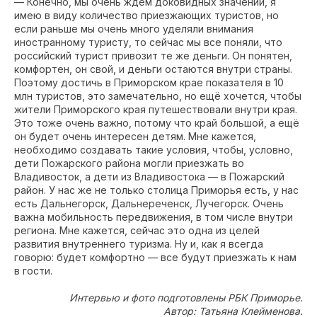
— Конечно, мы очень ждем доковидных значений, я
имею в виду количество приезжающих туристов, но
если раньше мы очень много уделяли внимания
иностранному туристу, то сейчас мы все поняли, что
российский турист привозит те же деньги. Он понятен,
комфортен, он свой, и деньги остаются внутри страны.
Поэтому достичь в Приморском крае показателя в 10
млн туристов, это замечательно, но ещё хочется, чтобы
жители Приморского края путешествовали внутри края.
Это тоже очень важно, потому что край большой, а ещё
он будет очень интересен детям. Мне кажется,
необходимо создавать такие условия, чтобы, условно,
дети Пожарского района могли приезжать во
Владивосток, а дети из Владивостока — в Пожарский
район. У нас же не только столица Приморья есть, у нас
есть Дальнегорск, Дальнереченск, Лучегорск. Очень
важна мобильность передвижения, в том числе внутри
региона. Мне кажется, сейчас это одна из целей
развития внутреннего туризма. Ну и, как я всегда
говорю: будет комфортно — все будут приезжать к нам
в гости.
Интервью и фото подготовлены РБК Приморье.
Автор: Татьяна Клейменова.