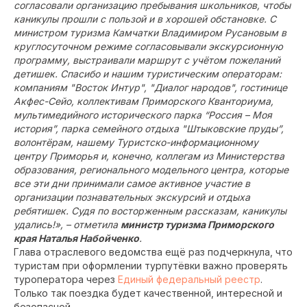
согласовали организацию пребывания школьников, чтобы
каникулы прошли с пользой и в хорошей обстановке. С
министром туризма Камчатки Владимиром Русановым в
круглосуточном режиме согласовывали экскурсионную
программу, выстраивали маршрут с учётом пожеланий
детишек. Спасибо и нашим туристическим операторам:
компаниям "Восток Интур", "Диалог народов", гостинице
Акфес-Сейо, коллективам Приморского Кванториума,
мультимедийного исторического парка “Россия – Моя
история”, парка семейного отдыха "Штыковские пруды”,
волонтёрам, нашему Туристско-информационному
центру Приморья и, конечно, коллегам из Министерства
образования, регионального модельного центра, которые
все эти дни принимали самое активное участие в
организации познавательных экскурсий и отдыха
ребятишек. Судя по восторженным рассказам, каникулы
удались!», – отметила
министр туризма Приморского
края Наталья Набойченко
.
Глава отраслевого ведомства ещё раз подчеркнула, что
туристам при оформлении турпутёвки важно проверять
туроператора через
Единый федеральный реестр
.
Только так поездка будет качественной, интересной и
безопасной.