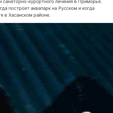
 санаторно-курортного лечения в Приморье.
гда построят аквапарк на Русском и когда
е в Хасанском районе.