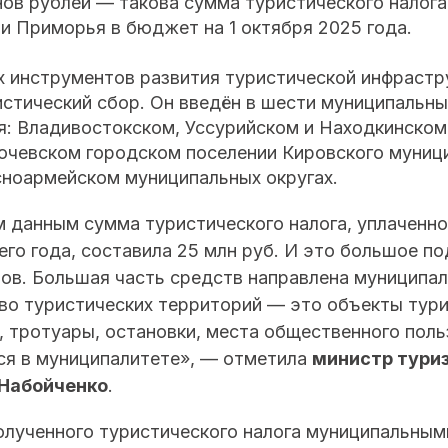
ов рублей — такова сумма туристического налога
и Приморья в бюджет на 1 октября 2025 года.
х инструментов развития туристической инфрастр
стический сбор. Он введён в шести муниципальны
я: Владивостокском, Уссурийском и Находкинском
ючевском городском поселении Кировского муници
сноармейском муниципальных округах.
 данным сумма туристического налога, уплаченно
его года, составила 25 млн руб. И это большое п
ов. Большая часть средств направлена муниципал
во туристических территорий — это объекты тур
, тротуары, остановки, места общественного поль
тся в муниципалитете», — отметила
министр тури
 Набойченко
.
олученного туристического налога муниципальны