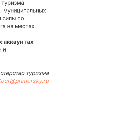
 туризма
, муниципальных
и силы по
а на местах.
х аккаунтах
е
и
стерство туризма
tour@primorsky.ru