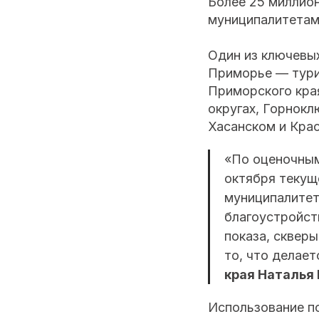
Более 25 миллион
муниципалитетам
Один из ключевы
Приморье — тури
Приморского кра
округах, Горнокл
Хасанском и Кра
«По оценочным
октября текущ
муниципалитет
благоустройст
показа, скверы
то, что делае
края Наталья
Использование п