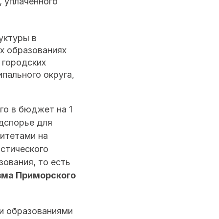
, уплаченного
уктуры в
х образованиях
 городских
пального округа,
го в бюджет на 1
одспорье для
итетами на
истического
зования, то есть
зма Приморского
ми образованиями