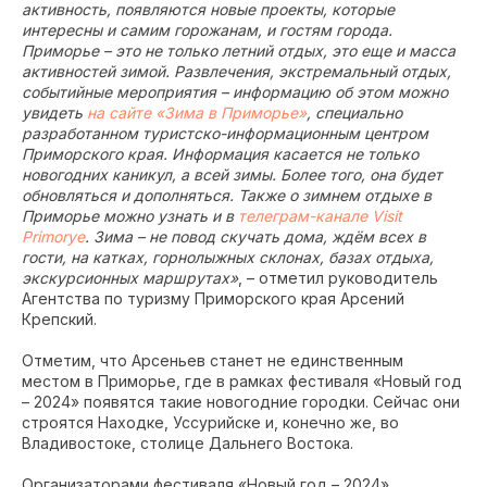
активность, появляются новые проекты, которые
интересны и самим горожанам, и гостям города.
Приморье – это не только летний отдых, это еще и масса
активностей зимой. Развлечения, экстремальный отдых,
событийные мероприятия – информацию об этом можно
увидеть
на сайте «Зима в Приморье»
, специально
разработанном туристско-информационным центром
Приморского края. Информация касается не только
новогодних каникул, а всей зимы. Более того, она будет
обновляться и дополняться. Также о зимнем отдыхе в
Приморье можно узнать и в
телеграм-канале Visit
Primorye
. Зима – не повод скучать дома, ждём всех в
гости, на катках, горнолыжных склонах, базах отдыха,
экскурсионных маршрутах»
, – отметил руководитель
Агентства по туризму Приморского края Арсений
Крепский.
Отметим, что Арсеньев станет не единственным
местом в Приморье, где в рамках фестиваля «Новый год
– 2024» появятся такие новогодние городки. Сейчас они
строятся Находке, Уссурийске и, конечно же, во
Владивостоке, столице Дальнего Востока.
Организаторами фестиваля «Новый год – 2024»