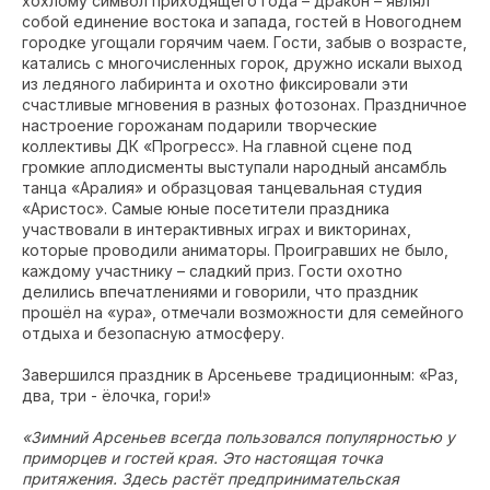
хохлому символ приходящего года – дракон – являл
собой единение востока и запада, гостей в Новогоднем
городке угощали горячим чаем. Гости, забыв о возрасте,
катались с многочисленных горок, дружно искали выход
из ледяного лабиринта и охотно фиксировали эти
счастливые мгновения в разных фотозонах. Праздничное
настроение горожанам подарили творческие
коллективы ДК «Прогресс». На главной сцене под
громкие аплодисменты выступали народный ансамбль
танца «Аралия» и образцовая танцевальная студия
«Аристос». Самые юные посетители праздника
участвовали в интерактивных играх и викторинах,
которые проводили аниматоры. Проигравших не было,
каждому участнику – сладкий приз. Гости охотно
делились впечатлениями и говорили, что праздник
прошёл на «ура», отмечали возможности для семейного
отдыха и безопасную атмосферу.
Завершился праздник в Арсеньеве традиционным: «Раз,
два, три - ёлочка, гори!»
«Зимний Арсеньев всегда пользовался популярностью у
приморцев и гостей края. Это настоящая точка
притяжения. Здесь растёт предпринимательская