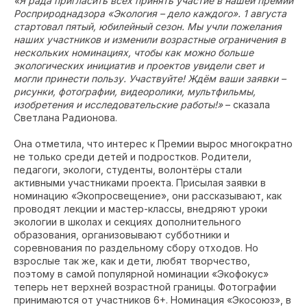
«Я рада пригласить всех принять участие в нашей премии
Росприроднадзора «Экология – дело каждого». 1 августа
стартовал пятый, юбилейный сезон. Мы учли пожелания
наших участников и изменили возрастные ограничения в
нескольких номинациях, чтобы как можно больше
экологических инициатив и проектов увидели свет и
могли принести пользу. Участвуйте! Ждём ваши заявки –
рисунки, фотографии, видеоролики, мультфильмы,
изобретения и исследовательские работы!»
– сказала
Светлана Радионова.
Она отметила, что интерес к Премии вырос многократно
не только среди детей и подростков. Родители,
педагоги, экологи, студенты, волонтёры стали
активными участниками проекта. Присылая заявки в
номинацию «Экопросвещение», они рассказывают, как
проводят лекции и мастер-классы, внедряют уроки
экологии в школах и секциях дополнительного
образования, организовывают субботники и
соревнования по раздельному сбору отходов. Но
взрослые так же, как и дети, любят творчество,
поэтому в самой популярной номинации «Экофокус»
теперь нет верхней возрастной границы. Фотографии
принимаются от участников 6+. Номинация «Экосоюз», в