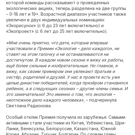
которой команды рассказывают о проведенных
экологических акциях, теперь разделена на две группы
– 0-18 лет и 19+. Возрастной диапазон участников также
увеличен в двух индивидуальных номинациях:
«Экорисунок» (с 6 до 23 лет включительно) и
«Экопроект» (с 6 лет до 25 лет включительно).
«Мне очень приятно, что дети, которые впервые
участвовали в Премии «Экология – дело каждого», не
ставят на этом галочку и не останавливаются на
достигнутом. В каждом новом сезоне я вижу их работы,
ещё более сильные и изобретательные. Но главное, я
вижу, как своим примером они увлекают братьев и
сестёр, родителей и друзей. У нас в проекте есть уже
целые династии победителей, когда призёром становился
ребенок, а в следующих сезонах – другие члены семьи. И
это замечательно! Это именно о том, что экология –
неотложное дело каждого человека»
, – подчеркнула
Светлана Радионова.
Особый отклик Премия получила из зарубежья. Самыми
активными стали участники из Китая, Узбекистана, Шри-
Ланки, Венесуэлы, Белоруссии, Казахстана, Южной
Кореи, Абхазии, Турции, Болгарии. По словам главы