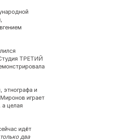
дународной
,
вгением
елился
«Студия ТРЕТИЙ
демонстрировала
, этнографа и
 Миронов играет
 а целая
сейчас идёт
 только два