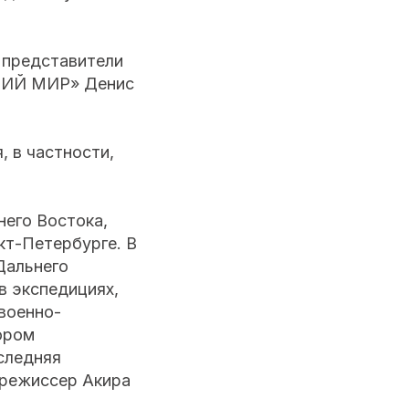
 представители
ЕТИЙ МИР» Денис
 в частности,
него Востока,
кт-Петербурге. В
Дальнего
в экспедициях,
военно-
тором
следняя
й режиссер Акира