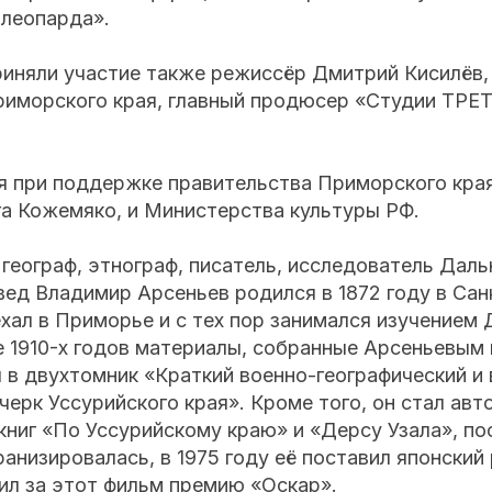
 леопарда».
риняли участие также режиссёр Дмитрий Кисилёв,
риморского края, главный продюсер «Студии ТР
 при поддержке правительства Приморского края,
га Кожемяко, и Министерства культуры РФ.
географ, этнограф, писатель, исследователь Даль
ед Владимир Арсеньев родился в 1872 году в Сан
ехал в Приморье и с тех пор занимался изучением 
е 1910-х годов материалы, собранные Арсеньевым 
в двухтомник «Краткий военно-географический и 
черк Уссурийского края». Кроме того, он стал ав
ниг «По Уссурийскому краю» и «Дерсу Узала», по
ранизировалась, в 1975 году её поставил японски
ил за этот фильм премию «Оскар».