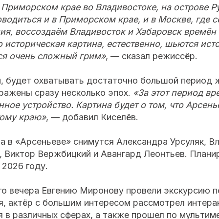
 Приморском крае во Владивостоке, на острове Р
водиться и в Приморском крае, и в Москве, где с
ия, воссоздаём Владивосток и Хабаровск времён 
то историческая картина, естественно, шьются ис
ся очень сложный грим»
, — сказал режиссёр.
н, будет охватывать достаточно большой период 
ражены сразу несколько эпох.
«За этот период в
нное устройство. Картина будет о том, что Арсень
тому краю»
, — добавил Киселёв.
 в «Арсеньеве» снимутся Александра Урсуляк, В
 Виктор Вержбицкий и Авангард Леонтьев. Планир
 2026 году.
го вечера Евгению Миронову провели экскурсию п
я, актёр с большим интересом рассмотрел интера
я в различных сферах, а также прошел по мульти