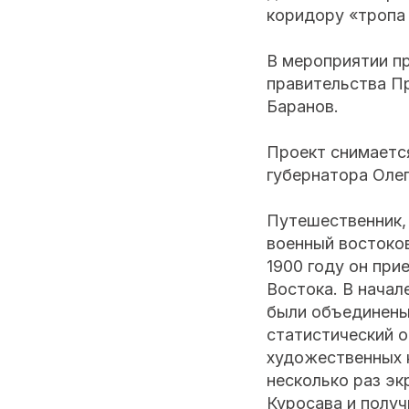
коридору «тропа
В мероприятии п
правительства П
Баранов.
Проект снимается
губернатора Оле
Путешественник, 
военный востоков
1900 году он при
Востока. В начал
были объединены 
статистический о
художественных к
несколько раз эк
Куросава и получ