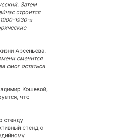
усский. Затем
ейчас строится
1900-1930-х
торические
жизни Арсеньева,
ремени сменится
ев смог остаться
ладимир Кошевой,
уется, что
о стенду
ктивный стенд о
медийному