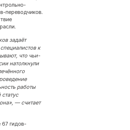
нтрольно-
ов-переводчиков.
ствие
расли.
ков задаёт
 специалистов к
ывают, что чьи-
ссии натолкнули
лечённого
проведение
ьность работы
 статус
она», — считает
 67 гидов-