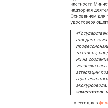
частности Минис
надзорная деяте
Основанием для 
удостоверяющего
«Государствен
стандарт качес
профессиональ
то ответы, во
их на создани
человека всег
аттестации по
гида, сократи
экскурсовода, 
заместитель 
На сегодня в
фед