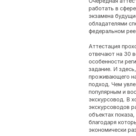
Очередная аттес
работать в сфер
экзамена будущи
обладателями сп
федеральном рее
Аттестация прохо
отвечают на 30 
особенности реги
задание. И здесь
проживающего нас
подход. Чем увле
популярным и во
экскурсовод. В 
экскурсоводов ра
объектах показа,
благодаря которы
экономически раз