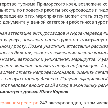
терство туризма Приморского края, возложена ко
льность по проверке работы экскурсоводов и гид
проведения этих мероприятий может стать отсут
 документа у данной категории работников турот
ная аттестация экскурсоводов и гидов-переводчи
тва услуг, повышает спрос туристов, стимулирует
ному росту. Позже участники аттестации рассказ
просы в билетах, какие-то замечания членов коми
е новых, авторских и уникальных маршрутов. У ув
да есть желание получить новую информацию. А 
зволяет отсеять непрофессионалов, оценить легал
ть теневую сторону бизнеса. Получив официальный
этот человек вносит свой вклад в экономику реги
министра туризма Юлия Корсак
.
еральном реестре
247 экскурсоводов, в том числе