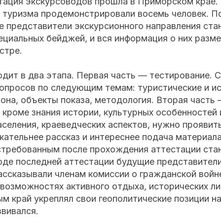
тация экскурсоводов прошла в Приморском крае.
е туризма продемонстрировали восемь человек. П
е представители экскурсионного направления ста
ециальных бейджей, и вся информация о них разм
стре.
дит в два этапа. Первая часть — тестирование. 
вопросов по следующим темам: туристические и и
она, объекты показа, методология. Вторая часть
, кроме знания истории, культурных особенностей
еления, краеведческих аспектов, нужно проявить
кательнее рассказ и интереснее подача материала
стребованным после прохождения аттестации ста
ходе последней аттестации будущие представител
ссказывали членам комиссии о гражданской войне
 возможностях активного отдыха, исторических ли
м край укреплял свои геополитические позиции на
вивался.