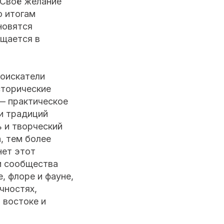
 Своё желание
о итогам
новятся
ещается в
Соискатели
сторические
 — практическое
 и традиций
 и творческий
, тем более
нет этот
и сообщества
, флоре и фауне,
чностях,
 востоке и