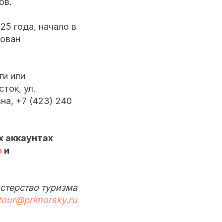
ов.
5 года, начало в
рован
ги или
ток, ул.
на, +7 (423) 240
х аккаунтах
е
и
стерство туризма
tour@primorsky.ru