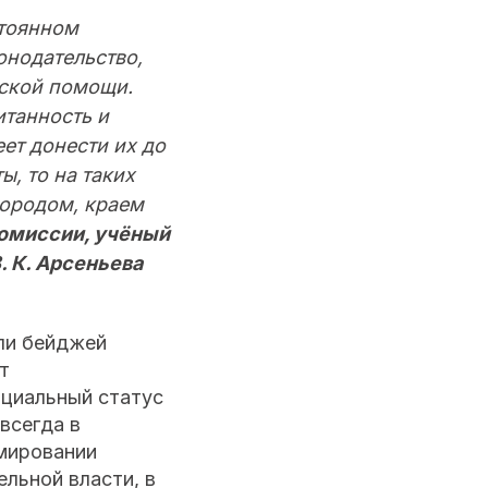
стоянном
онодательство,
нской помощи.
танность и
ет донести их до
ы, то на таких
городом, краем
комиссии, учёный
. К. Арсеньева
ли бейджей
т
ициальный статус
всегда в
мировании
ельной власти, в