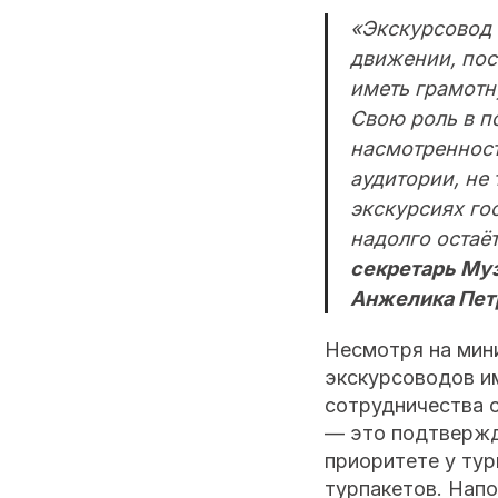
«Экскурсовод 
движении, пос
иметь грамотн
Свою роль в п
насмотренност
аудитории, не 
экскурсиях го
надолго остаё
секретарь Муз
Анжелика Пет
Несмотря на мин
экскурсоводов и
сотрудничества 
— это подтвержд
приоритете у ту
турпакетов. Напо