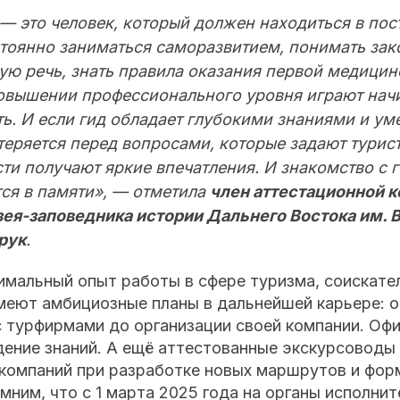
— это человек, который должен находиться в по
тоянно заниматься саморазвитием, понимать зак
ую речь, знать правила оказания первой медици
овышении профессионального уровня играют начи
ь. И если гид обладает глубокими знаниями и уме
теряется перед вопросами, которые задают турист
сти получают яркие впечатления. И знакомство с 
тся в памяти», — отметила
член аттестационной 
ея-заповедника истории Дальнего Востока им. В
рук
.
имальный опыт работы в сфере туризма, соискате
меют амбициозные планы в дальнейшей карьере: о
с турфирмами до организации своей компании. Оф
ение знаний. А ещё аттестованные экскурсоводы 
ркомпаний при разработке новых маршрутов и фор
мним, что с 1 марта 2025 года на органы исполнит