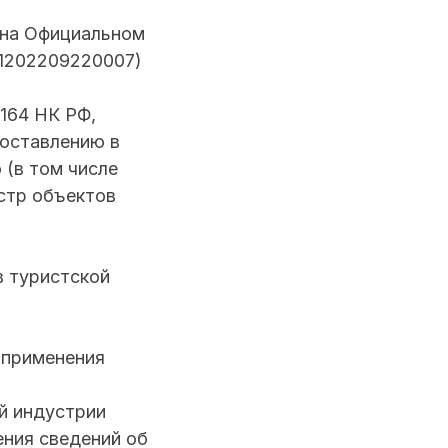
 на Официальном
001202209220007)
 164 НК РФ,
доставлению в
 (в том числе
естр объектов
в туристской
 применения
й индустрии
ения сведений об