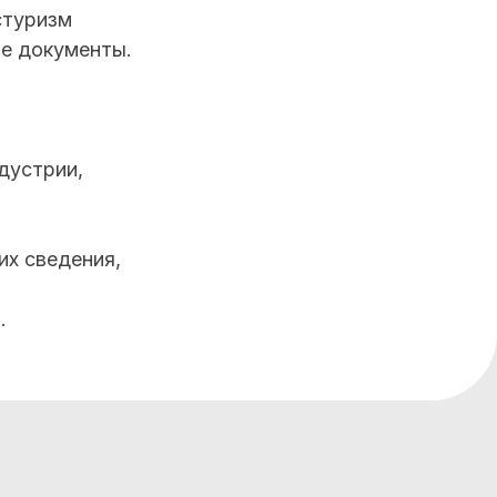
стуризм
ие документы.
дустрии,
их сведения,
.