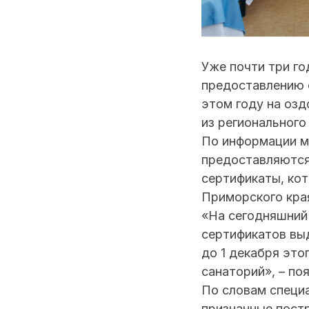
Уже почти три г
предоставлению 
этом году на озд
из региональног
По информации м
предоставляются
сертификаты, ко
Приморского кра
«На сегодняшний 
сертификатов вы
до 1 декабря это
санаторий», – по
По словам специа
признанные постр