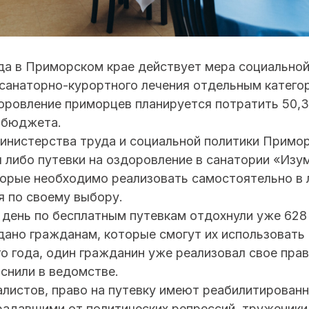
ода в Приморском крае действует мера социально
санаторно-курортного лечения отдельным катего
оровление приморцев планируется потратить 50,
о бюджета.
инистерства труда и социальной политики Примо
 либо путевки на оздоровление в санатории «Изу
торые необходимо реализовать самостоятельно в
я по своему выбору.
день по бесплатным путевкам отдохнули уже 628 
дано гражданам, которые смогут их использовать
го года, один гражданин уже реализовал свое прав
яснили в ведомстве.
листов, право на путевку имеют реабилитированн
адавшими от политических репрессий, труженики 