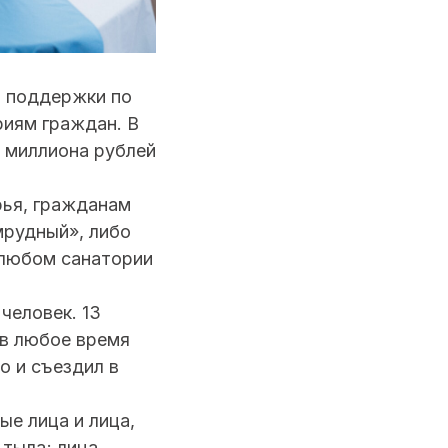
й поддержки по
риям граждан. В
3 миллиона рублей
рья, гражданам
мрудный», либо
 любом санатории
человек. 13
 в любое время
о и съездил в
ые лица и лица,
тыла; лица,