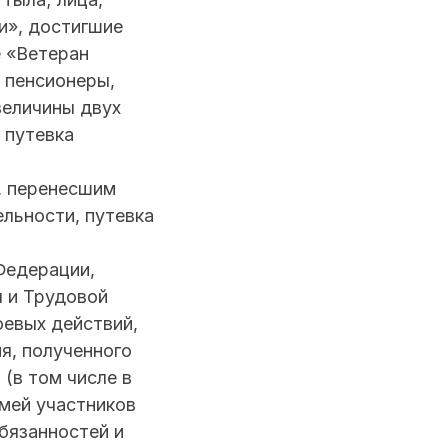
и», достигшие
 «Ветеран
 пенсионеры,
величины двух
 путевка
, перенесшим
льности, путевка
Федерации,
ы и Трудовой
оевых действий,
я, полученного
(в том числе в
емей участников
бязанностей и