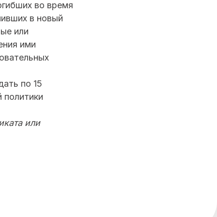
огибших во время
пивших в новый
ные или
ения ими
зовательных
дать по 15
й политики
иката или