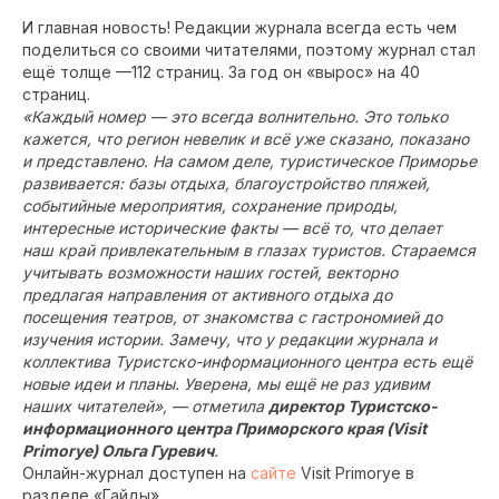
И главная новость! Редакции журнала всегда есть чем
поделиться со своими читателями, поэтому журнал стал
ещё толще —112 страниц. За год он «вырос» на 40
страниц.
«Каждый номер — это всегда волнительно. Это только
кажется, что регион невелик и всё уже сказано, показано
и представлено. На самом деле, туристическое Приморье
развивается: базы отдыха, благоустройство пляжей,
событийные мероприятия, сохранение природы,
интересные исторические факты — всё то, что делает
наш край привлекательным в глазах туристов. Стараемся
учитывать возможности наших гостей, векторно
предлагая направления от активного отдыха до
посещения театров, от знакомства с гастрономией до
изучения истории. Замечу, что у редакции журнала и
коллектива Туристско-информационного центра есть ещё
новые идеи и планы. Уверена, мы ещё не раз удивим
наших читателей», — отметила
директор Туристско-
информационного центра Приморского края (Visit
Primorye) Ольга Гуревич
.
Онлайн-журнал доступен на
сайте
Visit Primorye в
разделе «Гайды».