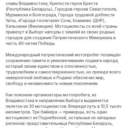
славы Владивостока, Крепости героя Бреста
(Республика Беларусь), Городов-героев Севастополя,
Мурманска и Волгограда, Города трудовой доблести
Читы, «Города-госпиталя» Сочи, Енакиево (ДНР),
Хельсинки (Финляндия). Мотоциклисты со всей страны
привезут в Выборг капсулы с землёй из своих родных
городов для создания Патриотического Мемориала в
честь 80-летия Победы.
Международный патриотический мотопробег посвящён
сохранению памяти и увековечиванию подвига народа,
который своим единством и сплочённостью,
трудолюбием и самоотверженностью, но прежде всего
невероятной любовью к Родине обеспечил мир,
свободу и независимость новым поколениям.
Как пояснили организаторы мотопробега, из
Владивостока в направлении Выборга выдвинется
пелетон из 30 мотоциклистов. Впереди путь в 10,5 тысяч
километров. Три байкера — приморцы, есть один
мотоциклист из Поднебесной, остальные из западных
регионов: представительница Республики Беларусь,