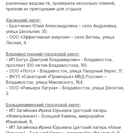
различных ведомств, проверила несколько пляжей,
признав их пригодными для отдыха:
Хасанский округ:
– Братченко Юлия Александровна – село Андреевка,
улица Школьная, 35;
– ООО «Эффективная энергия» – село Витязь, улица
Лесная, 4.
Владивостокский городской округ:
– ИП Богун Дмитрий Владимирович – Владивосток,
проспект 100-летия Владивостока, 161;
– ООО «Лотс» – Владивосток, улица Лазурный берег, 11;
– ФКУЗ «Санаторий «Приморье» МВД России» –
Владивосток, улица Маковского, 184;
– ООО «Ривьера Лагуна» – Владивосток, улица Десятая,
2.
Большекаменский городской округ:
– ИП Загайнова Ирина Юрьевна (детский лагерь
«Жемчужина») – Большой Камень, микрорайон
Ильмовый, 8;
– ИП Загайнова Ирина Юрьевна (детский лагерь «Алые
Паруса») – Большой Камень, микрорайон Ильмовый, 6.