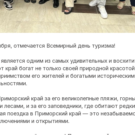
ября, отмечается Всемирный день туризма!
является одним из самых удивительных и восхити
т край богат не только своей природной красотой,
приимством его жителей и богатыми историческим
ьностями.
иморский край за его великолепные пляжи, горны
 лесами, и за его заповедники, где обитают редк
дая поездка в Приморский край — это незабываем
ключениями и открытиями.