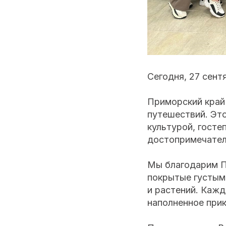
Сегодня, 27 сент
Приморский край 
путешествий. Это
культурой, госте
достопримечател
Мы благодарим Пр
покрытые густыми
и растений. Каж
наполненное при