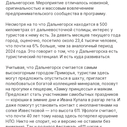
Дальнегорске. Мероприятие отличалось новизной,
оригинальностью и массовым вовлечением
предпринимательского сообщества в программу.
Несмотря на то что Дальнегорск находится в 500
километрах от дальневосточной столицы, интерес у
туристов к нему есть. За девять месяцев текущего года
город, оценочно, посетило около 23,4 тысячи человек,
что почти на 6% больше, чем за аналогичный период
2024 года. Это говорит о том, что у Дальнегорска есть
туристический потенциал. И есть куда развиваться.
Учитывая, что Дальнегорск считается самым
высокогорным городом Приморья, туристам здесь
могут предложить опуститься в шахту, пригласят
полюбоваться богатой коллекцией минералов, позовут
на прогулки к пещерам, «Замку принцессы» и маякам.
Предложат стать участниками самобытных праздников
— корюшки в зимние дни и Ивана Купала в разгар лета. И
даже помогут установить контакт с инопланетянами на
сопке Известковой — это высота 611. Уфологи считают,
что почти 40 лет тому назад здесь потерпел крушение
НЛО. Никто не спорит, но и версию не оставили без
внимания. Так и родился фестиваль «611 шагов к