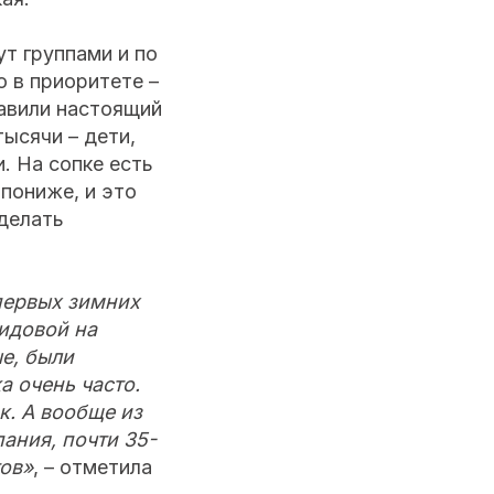
ут группами и по
о в приоритете –
тавили настоящий
тысячи – дети,
. На сопке есть
пониже, и это
сделать
первых зимних
идовой на
е, были
 очень часто.
к. А вообще из
ания, почти 35-
ов»
, – отметила