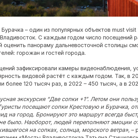
Бурачка – один из популярных объектов must visit
Владивосток. С каждым годом число посещений ра
 оценить панораму дальневосточной столицы смог
елей: горожан и гостей города.
щений зафиксировали камеры видеонаблюдения, у
рность видовой растёт с каждым годом. Так, в 20
 более 120 тысяч раз, в 2022 – 450 тысяч, а в 20
бусная экскурсия “Две сопки +1”. Летом они поль
Туристы посещают сопки Крестовую и Бурачка, от
ид на город. Бронируют это маршрут всегда быст
не было. Наоборот, людей переполняют эмоции от
ившегося на сопках, солнца, морского ветра»
, –
мпании «Мосты Владивостока» Татьяна Стишковск