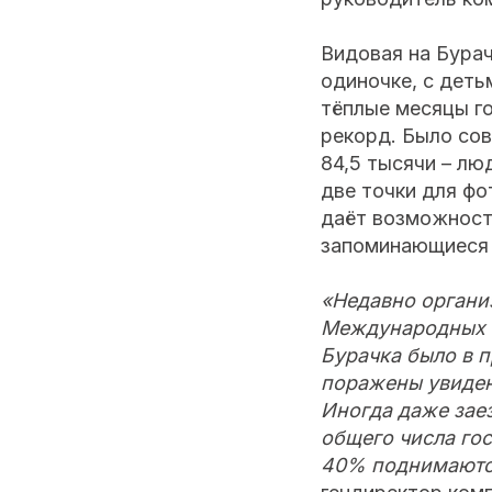
Видовая на Бурач
одиночке, с деть
тёплые месяцы го
рекорд. Было сов
84,5 тысячи – лю
две точки для фо
даёт возможность
запоминающиеся 
«Недавно органи
Международных с
Бурачка было в п
поражены увиден
Иногда даже зае
общего числа гос
40% поднимаются