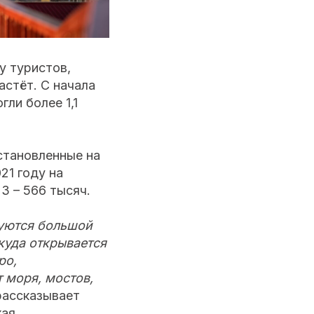
 у туристов,
стёт. С начала
ли более 1,1
становленные на
21 году на
23 – 566 тысяч.
зуются большой
куда открывается
ро,
 моря, мостов,
 рассказывает
ая.