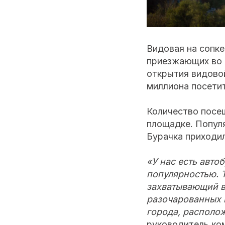
Видовая на сопке 
приезжающих во 
открытия видовой
миллиона посетит
Количество посе
площадке. Популя
Бурачка приходили
«У нас есть авто
популярностью. 
захватывающий в
разочарованных 
города, располож
руководитель ко