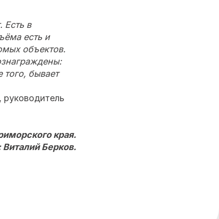
 Есть в
ъёма есть и
омых объектов.
вознаграждены:
 того, бывает
, руководитель
риморского края.
 Виталий Берков.