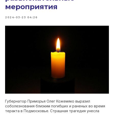
мероприятия
2024-03-23 04:26
Губернатор Приморья Олег Кожемяко выразил
соболезнования близким погибших и раненых во время
теракта в Подмосковье. Страшная трагедия унесла