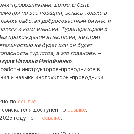
рами-проводниками, должны быть
есмотря на все новации, велась только в
 рынке работал добросовестный бизнес и
ализм и компетенции. Туроператорам и
ез прохождения аттестации, не стоит
ятельностью не будет или он будет
пасность туристов, а это главное», –
 края Наталья Набойченко
.
 работы инструкторов-проводников в
ния и навыки инструкторы-проводники
жно по
ссылке
.
 соискателя доступен по
ссылке
.
 2025 году по —
ссылке
.
ции запланирована на 10 июня.