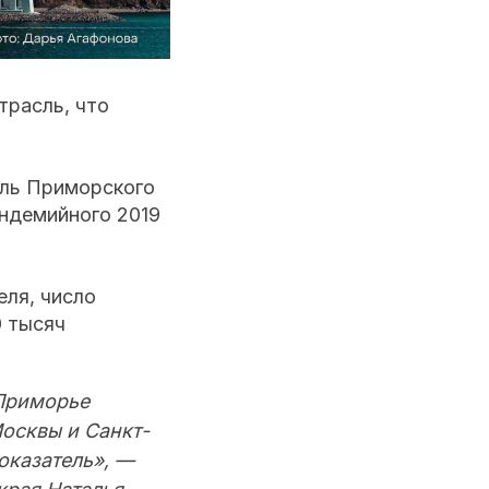
трасль, что
сль Приморского
ндемийного 2019
еля, число
0 тысяч
 Приморье
осквы и Санкт-
оказатель», —