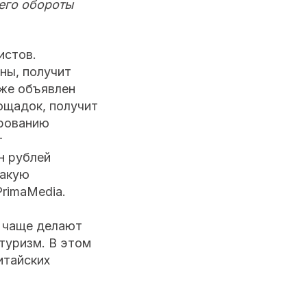
его обороты
истов.
ны, получит
же объявлен
лощадок, получит
ированию
т
н рублей
Такую
rimaМedia.
 чаще делают
туризм. В этом
итайских