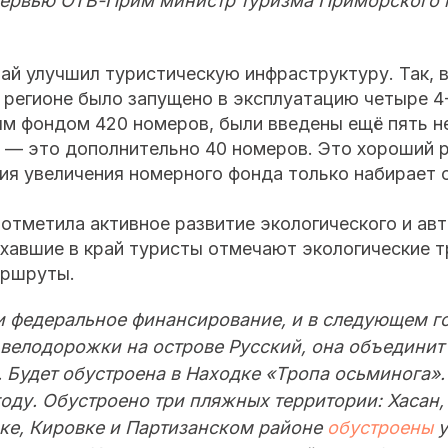
тервью ОТВ-Прим министр туризма Приморского 
рай улучшил туристическую инфраструктуру. Так, 
 регионе было запущено в эксплуатацию четыре 4
ым фондом 420 номеров, были введены ещё пять н
 — это дополнительно 40 номеров. Это хороший р
ия увеличения номерного фонда только набирает 
отметила активное развитие экологического и ав
хавшие в край туристы отмечают экологические т
аршруты.
 федеральное финансирование, и в следующем г
 велодорожки на острове Русский, она объединит
. Будет обустроена в Находке «Тропа осьминога».
оду. Обустроено три пляжных территории: Хасан,
ке, Кировке и Партизанском районе
обустроены
у