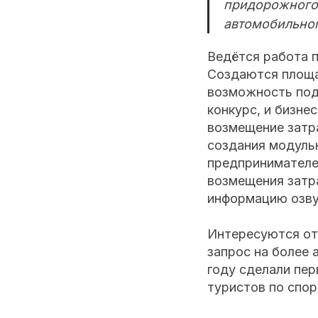
придорожного 
автомобильног
Ведётся работа 
Создаются площа
возможность под
конкурс, и бизне
возмещение затр
создания модульн
предпринимателей
возмещения затр
информацию озвуч
Интересуются от
запрос на более 
году сделали пер
туристов по спор