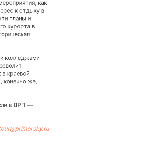
мероприятия, как
терес к отдыху в
эти планы и
го курорта в
торическая
ми колледжами
позволит
 в краевой
, конечно же,
сли в ВРП —
tour@primorsky.ru