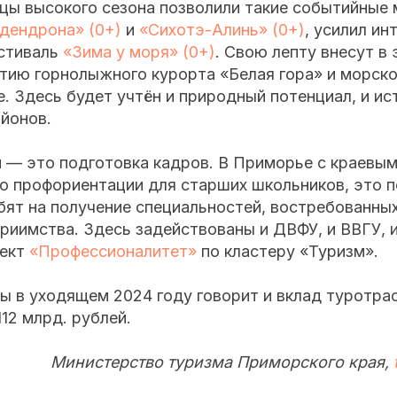
цы высокого сезона позволили такие событийные 
дендрона» (0+)
и
«Сихотэ-Алинь» (0+)
, усилил ин
стиваль
«Зима у моря» (0+)
. Свою лепту внесут в 
тию горнолыжного курорта «Белая гора» и морско
. Здесь будет учтён и природный потенциал, и ис
йонов.
и — это подготовка кадров. В Приморье с краевы
по профориентации для старших школьников, это 
ят на получение специальностей, востребованных
риимства. Здесь задействованы и ДВФУ, и ВВГУ, и
оект
«Профессионалитет»
по кластеру «Туризм».
ы в уходящем 2024 году говорит и вклад туротра
12 млрд. рублей.
Министерство туризма Приморского края,