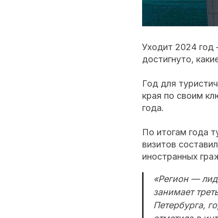
Уходит 2024 год 
достигнуто, каки
Год для туристи
края по своим к
года.
По итогам года т
визитов составил
иностранных гра
«Регион — лид
занимает трет
Петербурга, г