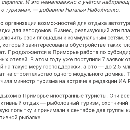
сервиса. И это немаловажно с учётом набирающ
о туризма», — добавила Наталья Набойченко.
по организации возможностей для отдыха автотур
дки для автодомов. Бизнес, реализующий эти пла
ключить свои площадки к коммунальным сетям. У
с, который заинтересован в обустройстве таких п
ат. Продолжается в Приморье работа по субсид
ых отелей. В этом году уже поступили 7 заявок о
 на такую меру господдержки, а это — до 2,5 мл
ат на строительство одного модульного домика. 
ила министр туризма на встрече в редакции ИА P
дыхом в Приморье иностранные туристы. Они всё
активный отдых — рыболовный туризм, охотничий 
вую попытку и принимали в сентябре две группы к
тивной рыбалке.