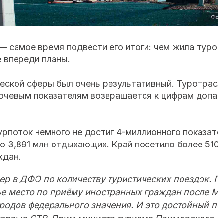
— самое время подвести его итоги: чем жила туро
е впереди планы.
ческой сферы был очень результативный. Туротра
лючевым показателям возвращается к цифрам допа
урпоток немного не достиг 4-миллионного показат
о 3,891 млн отдыхающих. Край посетило более 51
ждан.
ер в ДФО по количеству туристических поездок.
ье место по приёму иностранных граждан после М
ородов федерального значения. И это достойный п