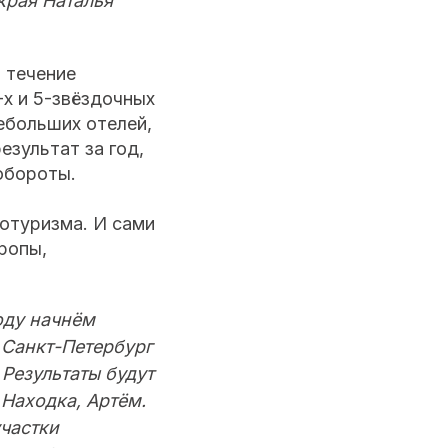
края Наталья
в течение
-х и 5-звёздочных
ебольших отелей,
езультат за год,
обороты.
тотуризма. И сами
ропы,
оду начнём
 Санкт-Петербург
 Результаты будут
 Находка, Артём.
частки