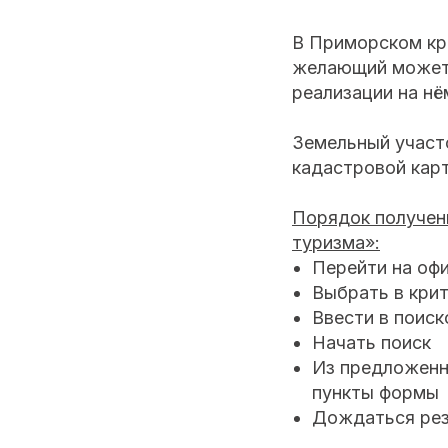
В Приморском кра
желающий может 
реализации на нё
Земельный участ
кадастровой карт
Порядок получени
туризма»:
Перейти на оф
Выбрать в кри
Ввести в поис
Начать поиск
Из предложенн
пункты формы
Дождаться рез