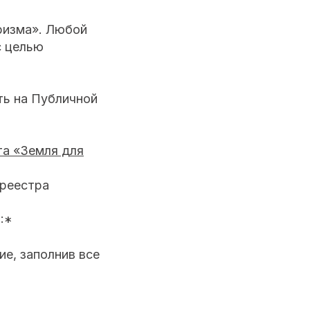
ризма». Любой
с целью
ть на Публичной
та «Земля для
реестра
:*
е, заполнив все