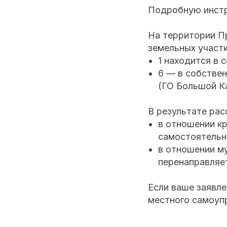
Подробную инстр
На территории Пр
земельных участк
1 находится в 
6 — в собстве
(ГО Большой Ка
В результате ра
в отношении к
самостоятельн
в отношении м
перенаправляе
Если ваше заявле
местного самоуп