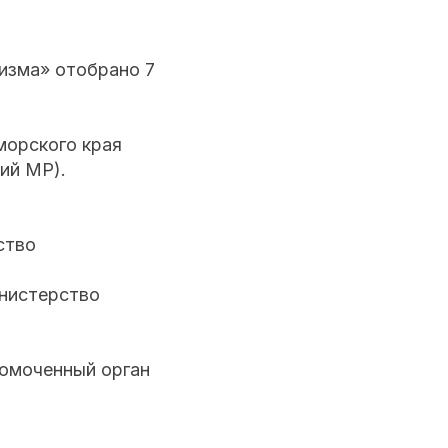
изма» отобрано 7
морского края
ий МР).
ство
инистерство
номоченный орган