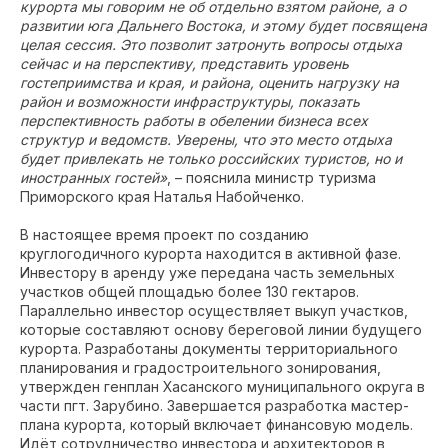
курорта мы говорим не об отдельно взятом районе, а о
развитии юга Дальнего Востока, и этому будет посвящена
целая сессия. Это позволит затронуть вопросы отдыха
сейчас и на перспективу, представить уровень
гостеприимства и края, и района, оценить нагрузку на
район и возможности инфраструктуры, показать
перспективность работы в обелении бизнеса всех
структур и ведомств. Уверены, что это место отдыха
будет привлекать не только российских туристов, но и
иностранных гостей»
, – пояснила министр туризма
Приморского края Наталья Набойченко.
В настоящее время проект по созданию
круглогодичного курорта находится в активной фазе.
Инвестору в аренду уже передана часть земельных
участков общей площадью более 130 гектаров.
Параллельно инвестор осуществляет выкуп участков,
которые составляют основу береговой линии будущего
курорта. Разработаны документы территориального
планирования и градостроительного зонирования,
утвержден генплан Хасанского муниципального округа в
части пгт. Зарубино. Завершается разработка мастер-
плана курорта, который включает финансовую модель.
Идёт сотрудничество инвестора и архитекторов в