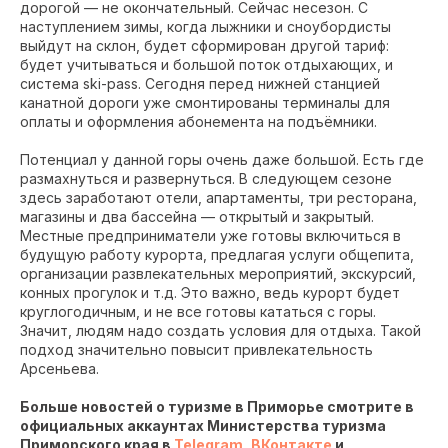
дорогой — не окончательный. Сейчас несезон. С
наступлением зимы, когда лыжники и сноубордисты
выйдут на склон, будет сформирован другой тариф:
будет учитываться и большой поток отдыхающих, и
система ski-pass. Сегодня перед нижней станцией
канатной дороги уже смонтированы терминалы для
оплаты и оформления абонемента на подъёмники.
Потенциал у данной горы очень даже большой. Есть где
размахнуться и развернуться. В следующем сезоне
здесь заработают отели, апартаменты, три ресторана,
магазины и два бассейна — открытый и закрытый.
Местные предприниматели уже готовы включиться в
будущую работу курорта, предлагая услуги общепита,
организации развлекательных мероприятий, экскурсий,
конных прогулок и т.д. Это важно, ведь курорт будет
круглогодичным, и не все готовы кататься с горы.
Значит, людям надо создать условия для отдыха. Такой
подход значительно повысит привлекательность
Арсеньева.
Больше новостей о туризме в Приморье смотрите в
официальных аккаунтах Министерства туризма
Приморского края в
Telegram
,
ВКонтакте
и