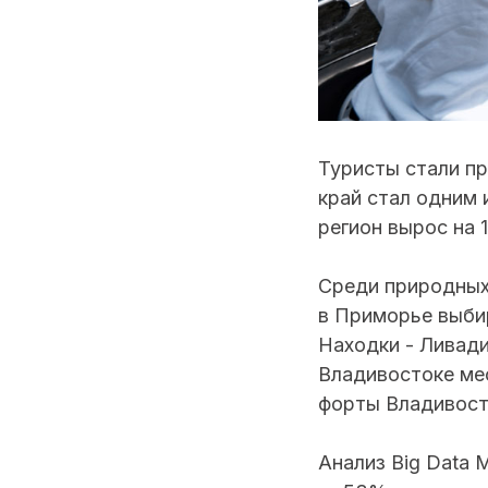
Туристы стали пр
край стал одним 
регион вырос на 
Среди природных
в Приморье выби
Находки - Ливади
Владивостоке ме
форты Владивос
Анализ Big Data 