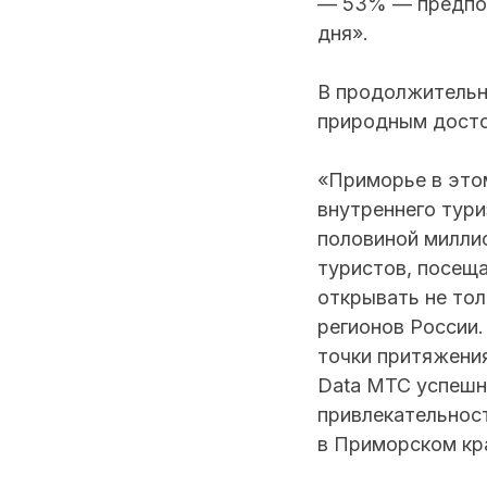
— 53% — предпоч
дня».
В продолжительны
природным досто
«Приморье в это
внутреннего тури
половиной милли
туристов, посещ
открывать не тол
регионов России
точки притяжения
Data МТС успешн
привлекательнос
в Приморском кр