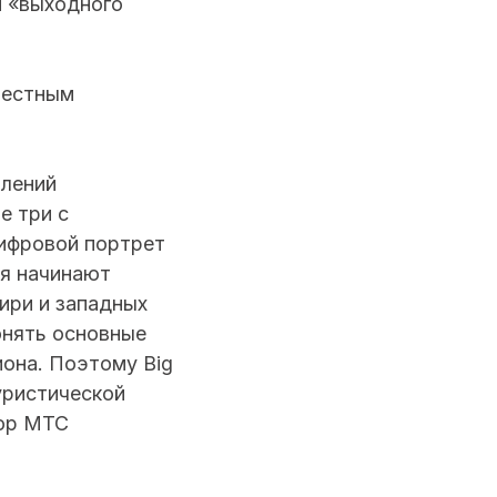
 «выходного
вестным
влений
е три с
цифровой портрет
бя начинают
ири и западных
онять основные
иона. Поэтому Big
уристической
тор МТС