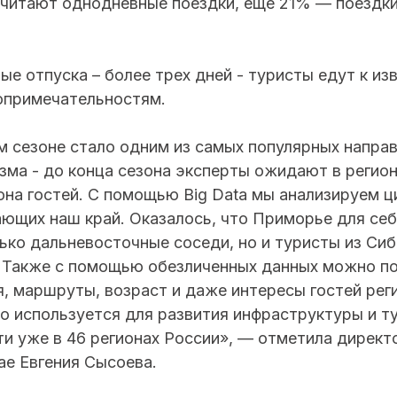
итают однодневные поездки, еще 21% — поездки
е отпуска – более трех дней - туристы едут к из
примечательностям.
м сезоне стало одним из самых популярных напра
зма - до конца сезона эксперты ожидают в регион
она гостей. C помощью Big Data мы анализируем 
ающих наш край. Оказалось, что Приморье для се
ько дальневосточные соседи, но и туристы из Сиб
. Также с помощью обезличенных данных можно п
, маршруты, возраст и даже интересы гостей рег
о используется для развития инфраструктуры и т
ти уже в 46 регионах России», — отметила дирек
ае Евгения Сысоева.