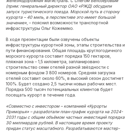
железнодорожная магистраль. С Олегом Белозеровым
(прим: генеральный директор ОАО «РЖД) обсудили
запуск туристического поезда. Морской путь в сторону
курорта – 40 миль, в перспективе это имеет большой
значение»
, – пояснил возможности транспортной
инфраструктуры Ольг Кожемяко.
В ходе презентации были озвучены объекты
инфраструктуры курортной зоны, этапы строительства и
пути финансирования. Общая площадь круглогодичного
морского курорта составит порядка 150 гектаров,
пляжная зона – 1,5 километра, запланировано
строительство семи отелей разной звёздности с
номерным фондом 3 800 номеров. Средняя загрузка
отелей составит около 60%, в высокий сезон достигнет
100%. Будет создано 2,5 тысячи новых рабочих мест.
Порядка 500 тысяч потенциальных клиентов будет
посещать курорт в течение года.
«Совместно с инвестором – компанией «Курорты
Приморья» – разработали план-график курорта на 2024-
2031 годы с общим объёмом частных инвестиций порядка
30 миллиардов рублей. В настоящее время проекту
придан статус масштабного. Разрабатываются мастер-