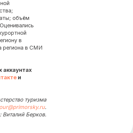
чной
ства;
раты; объём
 Оценивались
курортной
егиону в
а региона в СМИ
х аккаунтах
нтакте
и
стерство туризма
tour@primorsky.ru
.
: Виталий Берков.