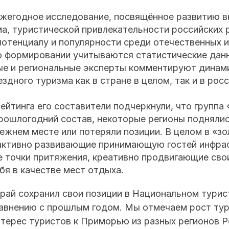
ежегодное исследование, посвящённое развитию в
а, туристической привлекательности российских р
потенциалу и популярности среди отечественных 
о формировании учитываются статистические данн
е и региональные эксперты комментируют динами
здного туризма как в стране в целом, так и в росс
ейтинга его составители подчеркнули, что группа
рошлогодний состав, некоторые регионы поднялис
ежнем месте или потеряли позиции. В целом в «з
 активно развивающие принимающую гостей инфра
 точки притяжения, креативно продвигающие сво
я в качестве мест отдыха.
рай сохранил свои позиции в Национальном тури
равнению с прошлым годом. Мы отмечаем рост тур
терес туристов к Приморью из разных регионов Р