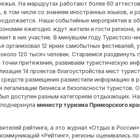
бежья. На маршрутах работают более 60 аттесто
 в том числе со знанием иностранных языков, и р
родолжается. Наши событийные мероприятия в об
трономии ежегодно ждут жители и гости региона, 
мает в них участие. В минувшем году Туристско-
я организовал 12 ярких самобытных фестивалей, 
 около 120 тысяч человек. Стараемся раздвинуть 
 точки притяжения, развиваем туристическую инф
лизация 14 проектов благоустройства мест турист
 средств размещения разместили информацию в р
я легализации бизнеса и безопасности туристов. 
был доступен разным категориям отдыхающих. На
 подчеркнула
министр туризма Приморского кра
ителей рейтинга, а это журнал «Отдых в России»
оммуникаций «Рейтинг», регионы оценивались по 