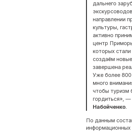
дальнего зару
экскурсоводов,
направлении п
культуры, гас
активно прини
центр Приморь
которых стали
создаём новые
завершена реа
Уже более 800
много внимани
чтобы туризм 
гордиться», —
Набойченко
.
По данным состав
информационных к