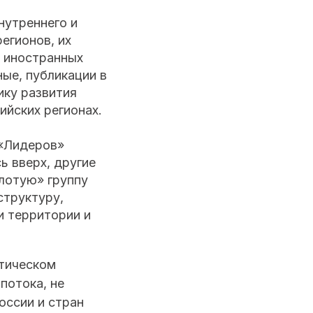
нутреннего и
егионов, их
и иностранных
ые, публикации в
ку развития
ийских регионах.
 «Лидеров»
ь вверх, другие
олотую» группу
структуру,
и территории и
стическом
потока, не
оссии и стран