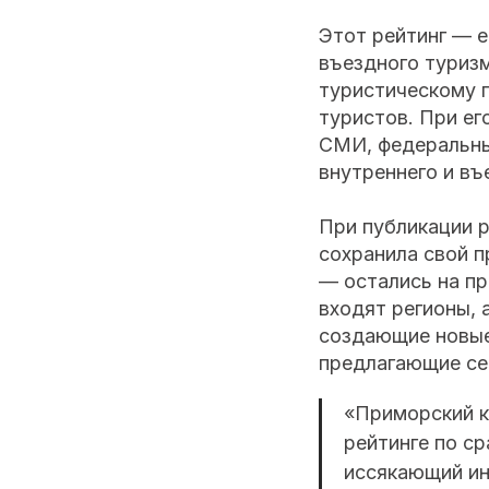
Этот рейтинг — 
въездного туризм
туристическому 
туристов. При ег
СМИ, федеральны
внутреннего и въе
При публикации р
сохранила свой п
— остались на пр
входят регионы,
создающие новые
предлагающие себ
«Приморский к
рейтинге по с
иссякающий ин