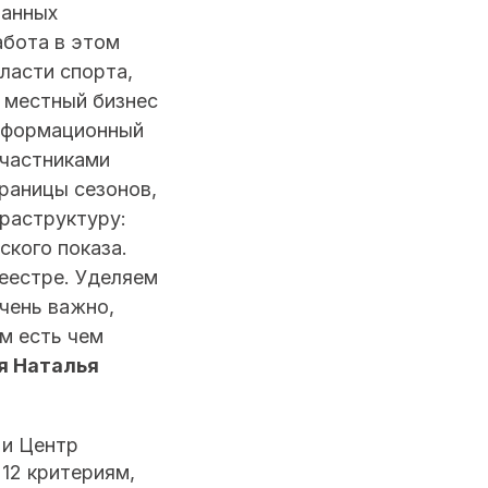
ванных
абота в этом
ласти спорта,
а местный бизнес
информационный
участниками
границы сезонов,
раструктуру:
ского показа.
еестре. Уделяем
Очень важно,
м есть чем
я Наталья
 и Центр
12 критериям,