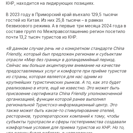
КНР, находится на лидирующих позициях.
В 2023 году в Приморский край въехало 129,5 тысячи
гостей из Китая. Из них 25,8 тысячи – в рамках
безвизового режима. А в первые три месяца 2024 года в
составе групп по Межправсоглашению регион посетило
почти 13,2 тысяч туристов из КНР.
«В данном случае речь не о конкретном стандарте China
Friendly, который был предложен регионам и субъектам
отрасли «Мир без границ» в допандемийный период.
Сейчас мы больше акцентируем внимание на качестве
предоставляемых услуг и комфорте при приёме туристов
из страны, которая является для нас одним из
крупнейших туристических рынков. А то, как это будет
реализовано в итоге, ещё не известно. Это может быть
присвоение сертификата China Friendly уполномоченной
организацией, функции которой ранее выполнял
региональной Туристско-информационный центр. Это
также может быть какое-то стимулирование отелей,
ресторанов, туроператорских компаний к тому, чтобы
субъекты туротрасли и сферы гостеприимства создавали
комфортные условия для приема туристов из КНР. Но то,
что регион будет работать в направлении