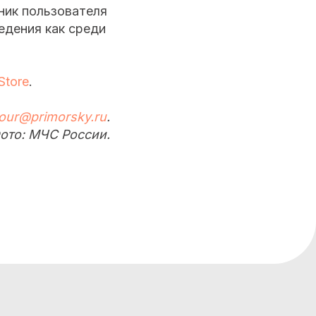
ник пользователя
едения как среди
Store
.
tour@primorsky.ru
.
ото: МЧС России.