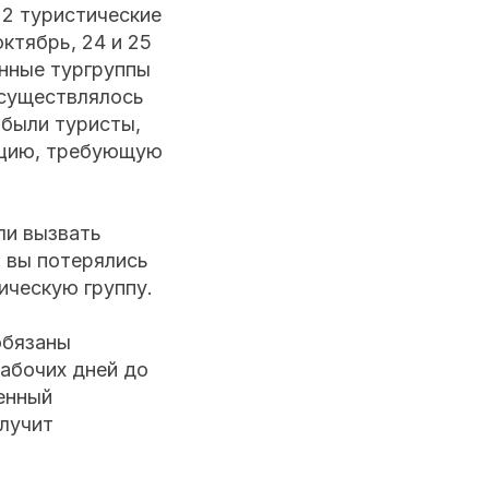
2 туристические
октябрь, 24 и 25
анные тургруппы
осуществлялось
 были туристы,
ацию, требующую
ли вызвать
 вы потерялись
ическую группу.
обязаны
абочих дней до
енный
лучит