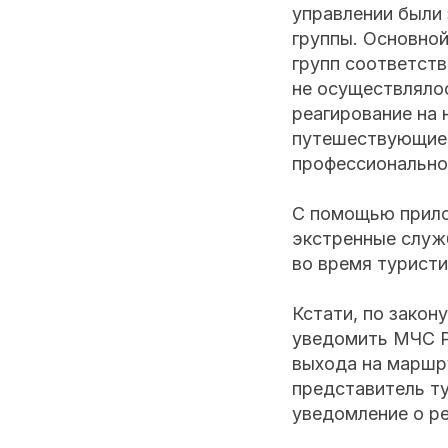
управлении были
группы. Основной 
групп соответств
не осуществлялос
реагирование на 
путешествующие 
профессионально
С помощью прило
экстренные служб
во время туристи
Кстати, по закон
уведомить МЧС Р
выхода на маршру
представитель т
уведомление о ре