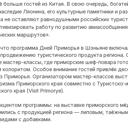
ё больше гостей из Китая. В свою очередь, богат
наследие Ляонина, его культурные памятники и ра
а не оставляют равнодушными российских турист
тивизировать работу по развитию авиасообщения
ческих маршрутов».
 что программа Дней Приморья в Шэньяне включа
продвижению туристического продукта региона. 
е мастер-классы, где приморские шеф-повара гот
 колоритом. Особое внимание гостей привлёк дес
з Приморья. Организатором мастер-классов выст
ризма Приморского края совместно с Туристско
го края (Visit Primorye).
акцентом программы: на выставке приморского мё
мились с продукцией региона — липовым, таёжны
видами с добавками.