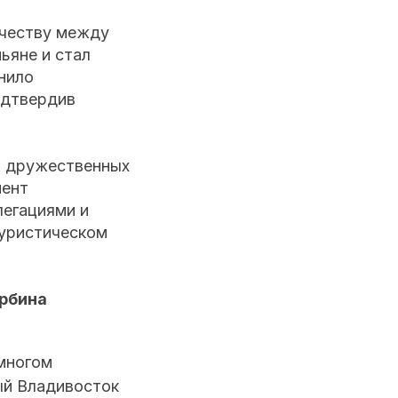
ичеству между
ьяне и стал
нило
одтвердив
о дружественных
мент
легациями и
туристическом
ербина
многом
ый Владивосток