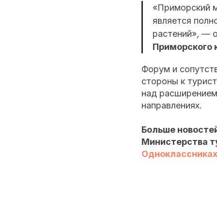
«Приморский м
является полн
растений»
,
— о
Приморского 
Форум и сопутст
стороны к турис
над расширением
направлениях.
Больше новостей
Министерства т
Одноклассника