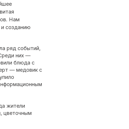
ейшее
звитая
ов. Нам
 и созданию
ла ряд событий,
Среди них —
овили блюда с
ерт — медовик с
упило
-информационным
да жители
м, цветочным