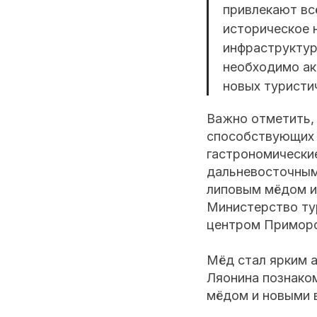
привлекают вс
историческое 
инфраструктур
необходимо ак
новых туристи
Важно отметить,
способствующих 
гастрономически
дальневосточным
липовым мёдом и
Министерство ту
центром Приморско
Мёд стал ярким 
Ляонина познако
мёдом и новыми 