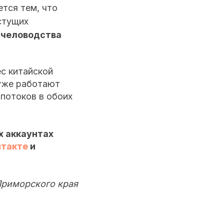
тся тем, что
стущих
пчеловодства
с китайской
 уже работают
потоков в обоих
х аккаунтах
нтакте
и
Приморского края