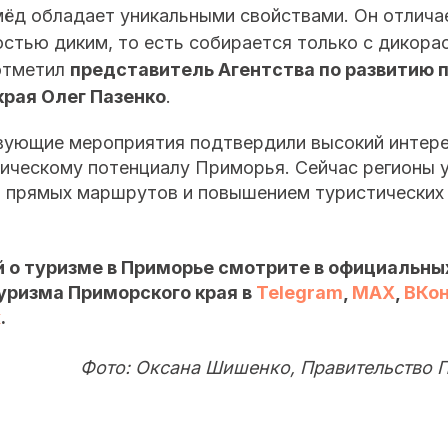
ёд обладает уникальными свойствами. Он отличае
остью диким, то есть собирается только с дикора
тметил
представитель Агентства по развитию 
края Олег Пазенко
.
вующие мероприятия подтвердили высокий интере
тическому потенциалу Приморья. Сейчас регионы
 прямых маршрутов и повышением туристических 
 о туризме в Приморье смотрите в официальны
уризма Приморского края в
Telegram
,
MAX
,
ВКо
х
.
Фото: Оксана Шишенко, Правительство 