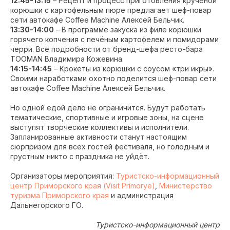
12:45-13:15
– Рецепт и процесс приготовления кручёной
корюшки с картофельным пюре предлагает шеф-повар
сети автокафе Coffee Machine Алексей Бельчик.
13:30-14:00
– В программе закуска из филе корюшки
горячего копчения с печёным картофелем и помидорами
черри. Все подробности от бренд-шефа ресто-бара
TOOMAN Владимира Кожевина.
14:15-14:45
– Крокеты из корюшки с соусом «три икры».
Своими наработками охотно поделится шеф-повар сети
автокафе Coffee Machine Алексей Бельчик.
Но одной едой дело не ограничится. Будут работать
тематические, спортивные и игровые зоны, на сцене
выступят творческие коллективы и исполнители.
Запланированные активности станут настоящим
сюрпризом для всех гостей фестиваля, но голодным и
грустным никто с праздника не уйдёт.
Организаторы мероприятия:
Туристско-информационный
центр Приморского края (Visit Primorye)
,
Министерство
туризма Приморского края
и администрация
Дальнегорского ГО.
Туристско-информационный центр