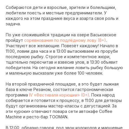
Собираются дети и взрослые, зрители и болельщики,
любители поесть и местные предприниматели. У
каждого на этом празднике вкуса и азарта своя роль и
задача.
По уже сложившейся традиции на озере Васьковское
пройдут
соревнования по подлёдному лову (6+)
.
Участвуют все желающие. Повезёт каждому! Начало в
11:00, ловим два часа и в 13:00 вытаскиваем из проруби
последнюю рыбку. Строгое и компетентное жюри,
тщательно пересчитав и взвесив улов, в 13:30 объявит
победителя. На сегодня желание ловить рыбку большую
и маленькую высказали уже более 100 человек.
На второй праздничной площадке, а это будет лыжная
база в ключе Резаном, состоится гастрономическая
программа
IV «Фестиваля корюшки» (0+)
. Пока народ
собирается и готовится к процессу, в 11:00 для детворы
будут организованы мастер-классы с дегустацией. За
эти «уроки» отвечают повара сети автокафе Coffee
Machine и ресто-бар TOOMAN.
В 12:00, образно говоря, под звон колоколов и маршевые