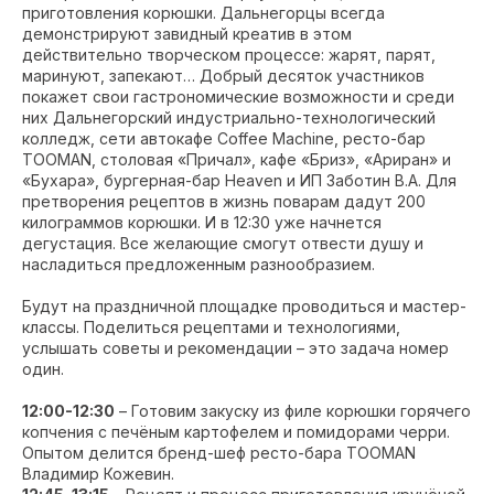
приготовления корюшки. Дальнегорцы всегда
демонстрируют завидный креатив в этом
действительно творческом процессе: жарят, парят,
маринуют, запекают… Добрый десяток участников
покажет свои гастрономические возможности и среди
них Дальнегорский индустриально-технологический
колледж, сети автокафе Coffee Machine, ресто-бар
TOOMAN, столовая «Причал», кафе «Бриз», «Ариран» и
«Бухара», бургерная-бар Heaven и ИП Заботин В.А. Для
претворения рецептов в жизнь поварам дадут 200
килограммов корюшки. И в 12:30 уже начнется
дегустация. Все желающие смогут отвести душу и
насладиться предложенным разнообразием.
Будут на праздничной площадке проводиться и мастер-
классы. Поделиться рецептами и технологиями,
услышать советы и рекомендации – это задача номер
один.
12:00-12:30
– Готовим закуску из филе корюшки горячего
копчения с печёным картофелем и помидорами черри.
Опытом делится бренд-шеф ресто-бара TOOMAN
Владимир Кожевин.