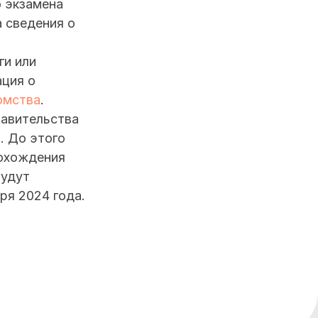
о экзамена
 сведения о
ги или
ация о
омства
.
равительства
. До этого
рохождения
будут
ря 2024 года.