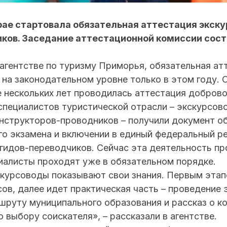
ае стартовала обязательная аттестация экску
ков. Заседание аттестационной комиссии сост
 агентстве по туризму Приморья, обязательная ат
 на законодательном уровне только в этом году. 
е нескольких лет проводилась аттестация доброво
специалистов туристической отрасли – экскурсово
инструкторов-проводников – получили документ о
го экзамена и включении в единый федеральный р
гидов-переводчиков. Сейчас эта деятельность пр
иалисты проходят уже в обязательном порядке.
скурсоводы показывают свои знания. Первым эта
сов, далее идет практическая часть – проведение 
шруту муниципального образования и рассказ о к
о выбору соискателя», – рассказали в агентстве.