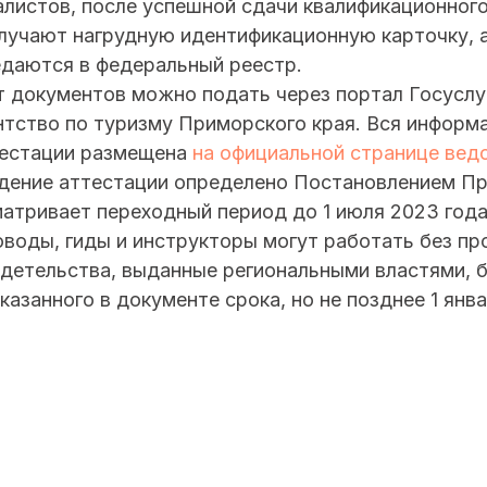
алистов, после успешной сдачи квалификационног
лучают нагрудную идентификационную карточку, а
едаются в федеральный реестр.
т документов можно подать через портал Госуслу
нтство по туризму Приморского края. Вся информ
тестации размещена
на официальной странице вед
дение аттестации определено Постановлением П
атривает переходный период до 1 июля 2023 года
оводы, гиды и инструкторы могут работать без п
идетельства, выданные региональными властями, 
казанного в документе срока, но не позднее 1 янва