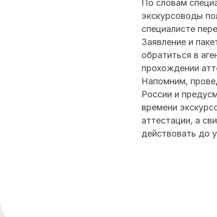
По словам специ
экскурсоводы по
специалисте пер
Заявление и паке
обратиться в аге
прохождении ат
Напомним, прове
России и предусм
времени экскурс
аттестации, а св
действовать до у