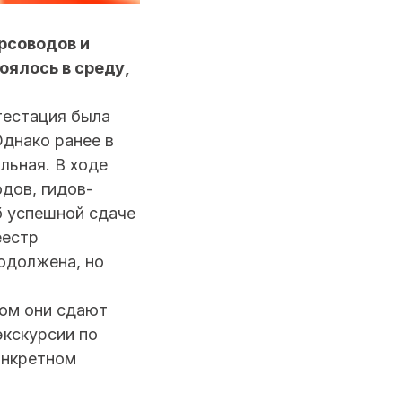
рсоводов и
оялось в среду,
тестация была
Однако ранее в
льная. В ходе
дов, гидов-
б успешной сдаче
еестр
одолжена, но
пом они сдают
экскурсии по
онкретном