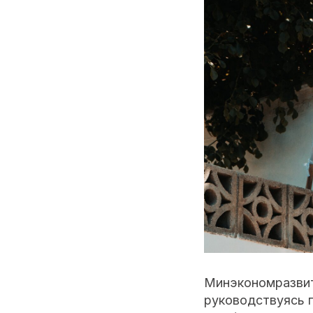
Минэкономразвит
руководствуясь п