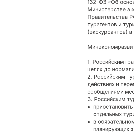
132-ФЗ «Об основ
Министерстве эк
Правительства РФ
турагентов и тур
(экскурсантов) в
Минэкономразвит
1. Российским гр
целях до нормали
2. Российским ту
действиях и пер
сообщениями мест
3. Российским ту
приостановить
отдельных тури
в обязательно
планирующих з