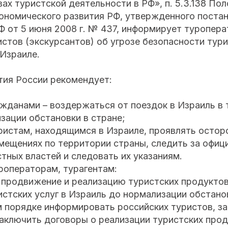
ах туристской деятельности в РФ», п. 5.3.138 По
ономического развития РФ, утвержденного поста
 от 5 июня 2008 г. № 437, информирует туропера
истов (экскурсантов) об угрозе безопасности тур
 Израиле.
ия России рекомендует:
ажданами – воздержаться от поездок в Израиль в 
зации обстановки в стране;
ристам, находящимся в Израиле, проявлять остор
емещениях по территории страны, следить за офи
ных властей и следовать их указаниям.
роператорам, турагентам:
 продвижение и реализацию туристских продуктов
стских услуг в Израиль до нормализации обстано
м порядке информировать российских туристов, з
аключить договоры о реализации туристских прод