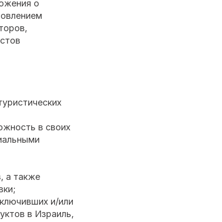
ложения о
новлением
торов,
истов
туристических
ожность в своих
циальными
, а также
вки;
аключивших и/или
уктов в Израиль,