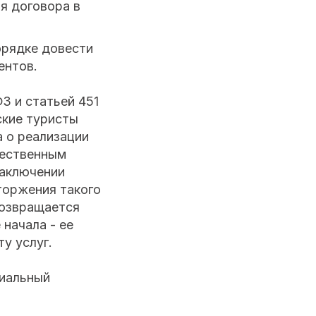
я договора в
орядке довести
ентов.
З и статьей 451
ские туристы
 о реализации
щественным
заключении
торжения такого
возвращается
 начала - ее
у услуг.
циальный