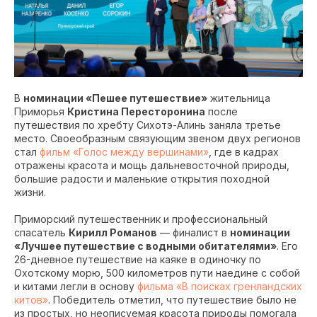
В
номинации «Пешее путешествие»
жительница
Приморья
Кристина Пересторонина
после
путешествия по хребту Сихотэ-Алинь заняла третье
место. Своеобразным связующим звеном двух регионов
стал
фильм «Голос между вершинами»
, где в кадрах
отражены красота и мощь дальневосточной природы,
большие радости и маленькие открытия походной
жизни.
Приморский путешественник и профессиональный
спасатель
Кирилл Романов
— финалист в
номинации
«Лучшее путешествие с водными обитателями»
. Его
26-дневное путешествие на каяке в одиночку по
Охотскому морю, 500 километров пути наедине с собой
и китами легли в основу
фильма «В поисках гренландских
китов»
. Победитель отметил, что путешествие было не
из простых, но неописуемая красота природы помогала