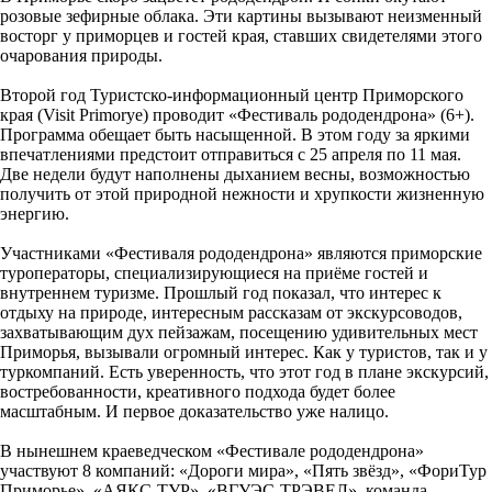
розовые зефирные облака. Эти картины вызывают неизменный
восторг у приморцев и гостей края, ставших свидетелями этого
очарования природы.
Второй год Туристско-информационный центр Приморского
края (Visit Primorye) проводит «Фестиваль рододендрона» (6+).
Программа обещает быть насыщенной. В этом году за яркими
впечатлениями предстоит отправиться с 25 апреля по 11 мая.
Две недели будут наполнены дыханием весны, возможностью
получить от этой природной нежности и хрупкости жизненную
энергию.
Участниками «Фестиваля рододендрона» являются приморские
туроператоры, специализирующиеся на приёме гостей и
внутреннем туризме. Прошлый год показал, что интерес к
отдыху на природе, интересным рассказам от экскурсоводов,
захватывающим дух пейзажам, посещению удивительных мест
Приморья, вызывали огромный интерес. Как у туристов, так и у
туркомпаний. Есть уверенность, что этот год в плане экскурсий,
востребованности, креативного подхода будет более
масштабным. И первое доказательство уже налицо.
В нынешнем краеведческом «Фестивале рододендрона»
участвуют 8 компаний: «Дороги мира», «Пять звёзд», «ФориТур
Приморье», «АЯКС-ТУР», «ВГУЭС-ТРЭВЕЛ», команда