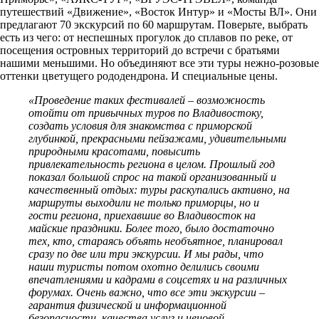
путешествий «Движение», «Восток Интур» и «Мосты ВЛ». Они
предлагают 70 экскурсий по 60 маршрутам. Поверьте, выбрать
есть из чего: от неспешных прогулок до сплавов по реке, от
посещения островных территорий до встречи с братьями
нашими меньшими. Но объединяют все эти туры нежно-розовые
оттенки цветущего рододендрона. И специальные цены.
«Проведение таких фестивалей – возможность
отойти от привычных туров по Владивостоку,
создать условия для знакомства с приморской
глубинкой, прекрасными пейзажами, удивительными
природными красотами, повысить
привлекательность региона в целом. Прошлый год
показал большой спрос на такой организованный и
качественный отдых: туры раскупались активно, на
маршруты выходили не только приморцы, но и
гости региона, приехавшие во Владивосток на
майские праздники. Более того, было достаточно
тех, кто, стараясь объять необъятное, планировал
сразу по две или три экскурсии. И мы рады, что
наши туристы потом охотно делились своими
впечатлениями и кадрами в соцсетях и на различных
форумах. Очень важно, что все эти экскурсии –
гарантия физической и информационной
безопасности, качества услуг и ценовой