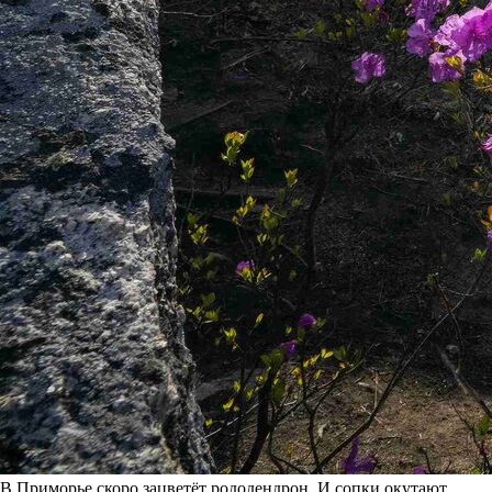
В Приморье скоро зацветёт рододендрон. И сопки окутают