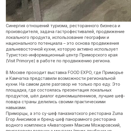
Синергия отношений туризма, ресторанного бизнеса и
производителя, задача гастрофестивалей, продвижение
локального продукта, использование географии и
национального потенциала – это основа продвижения
дальневосточной кухни, которую активно использует
Туристско-информационный центр Приморского края
(Visit Primorye) в работе по продвижению региона.
В Москве проходит выставка FOOD EXPO, где Приморье
и Камчатка представили возможности региональной
кухни. На самом деле разговор не только про еду. Это
площадка, где состоялась презентация локальных
продуктов, шёл диалог единомышленников, лучшие шеф-
повара страны делились своими практическими
навыками.
Приморцы, а это су-шеф паназиатского ресторана Zuma
Егор Анисимов и бренд-шеф панорамного ресторана
водного комплекса «Акватория» Максим Можаровский,
приготовили палочки с минтаем (прим: трубочки из