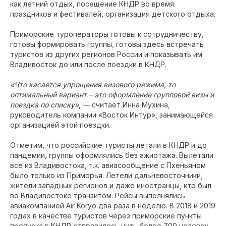
как летний отдых, посещение КНДР во время
праздников и фестивалей, организация детского отдыха.
Приморские туроператоры готовы к сотрудничеству,
готовы формировать группы, готовы здесь встречать
туристов из других регионов России и показывать им
Владивосток до или после поездки в КНДР.
«Что касается упрощения визового режима, то
оптимальный вариант – это оформление групповой визы и
поездка по списку»
, — считает Инна Мухина,
руководитель компании «Восток Интур», занимающейся
организацией этой поездки.
Отметим, что российские туристы летали в КНДР и до
пандемии, группы оформлялись без ажиотажа. Вылетали
все из Владивостока, т.к. авиасообщение с Пхеньяном
было только из Приморья. Летели дальневосточники,
жители западных регионов и даже иностранцы, кто был
во Владивостоке транзитом. Рейсы выполнялись
авиакомпанией Air Koryo два раза в неделю. В 2018 и 2019
годах в качестве туристов через приморские пункты
пропуска в КНДР отправилось чуть более 700 человек,