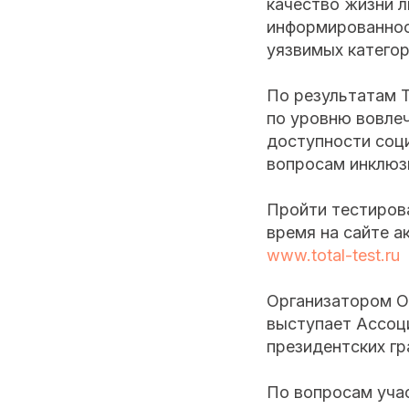
качество жизни л
информированнос
уязвимых категор
По результатам 
по уровню вовле
доступности соц
вопросам инклюзи
Пройти тестирова
время на сайте а
www.total-test.ru
Организатором О
выступает Ассоц
президентских гр
По вопросам учас