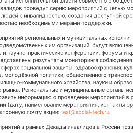
рганы исполнительной власти совместно с общес
нвалидов проведут серию мероприятий с целью м
 людей с инвалидностью, создания доступной сре
ностью необходимыми мерами поддержки.
оприятий региональных и муниципальных исполнит
подведомственных им организаций, будут включен
 и научно-практические конференции, форумы и кр
редставлены результаты мониторинга соблюдения
сферах социальной защиты, здравоохранения, кул
а, молодёжной политики, общественного транспор
илищно-коммунального хозяйства, науки и образо
о рынка. Региональные и муниципальные органы и
править информацию о проведении мероприятий в 
ии (дату, наименование мероприятия, контакты ор
ктронную почту акции:
test@social-tech.ru
.
приятий в рамках Декады инвалидов в России поз