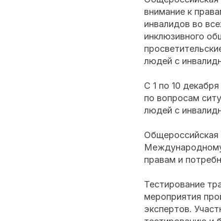
внимание к прав
инвалидов во все
инклюзивного общ
просветительские
людей с инвалид
С 1 по 10 декабр
по вопросам сит
людей с инвалид
Общероссийская 
Международному 
правам и потреб
Тестирование тр
мероприятия про
экспертов. Учас