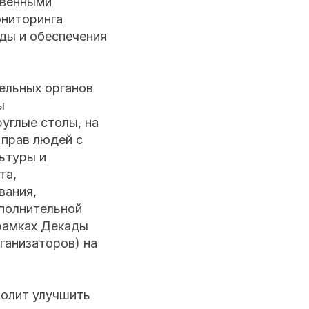
твенными
ониторинга
ды и обеспечения
ельных органов
ы
углые столы, на
 прав людей с
ьтуры и
та,
вания,
сполнительной
рамках Декады
ганизаторов) на
волит улучшить