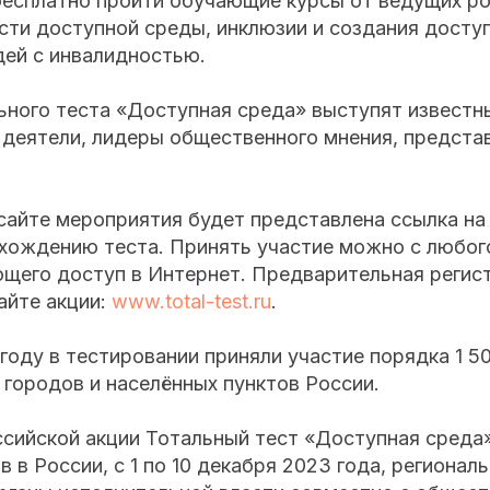
бесплатно пройти обучающие курсы от ведущих ро
сти доступной среды, инклюзии и создания дост
дей с инвалидностью.
ьного теста «Доступная среда» выступят известн
деятели, лидеры общественного мнения, предста
сайте мероприятия будет представлена ссылка на
охождению теста. Принять участие можно с любог
ющего доступ в Интернет. Предварительная регис
сайте акции:
www.total-test.ru
.
году в тестировании приняли участие порядка 1 5
 городов и населённых пунктов России.
ийской акции Тотальный тест «Доступная среда»
 в России, с 1 по 10 декабря 2023 года, регионал