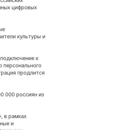
ссийских
упных цифровых
ые
вители культуры и
 подключение к
о персонального
трация продлится
00 000 россиян из
, в рамках
ьные и