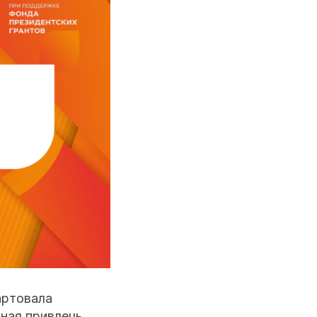
артовала
нная привлечь