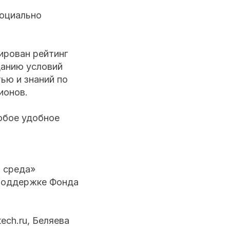
социально
ирован рейтинг
данию условий
ью и знаний по
ионов.
любое удобное
 среда»
 поддержке Фонда
ech.ru, Беляева