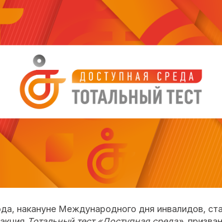
ода, накануне Международного дня инвалидов, ст
 акция
Тотальный тест «Доступная среда»
, призва