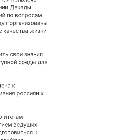
ении Декады
ий по вопросам
дут организованы
е качества жизни
ить свои знания
тупной среды для
ена к
мания россиян к
о итогам
стием ведущих
дготовиться к