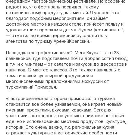
очередном гастрономическом фестивале. Но особенно
радостно, что фестиваль посвящён такому
нетривиальному продукту, как минтай. Я уверен, что
благодаря подобным мероприятиям, он займёт
достойное место на каждом столе, принесёт пользу и
удовольствие взрослым и детям. Будем фестивалить!",
— отметил во время церемонии руководитель
агентства по туризму АренийКрепский.
Площадка гастрофестиваля «О! Мега Вкус» — это 28
павильонов, где подставлена почти добрая сотня блюд,
в т.ч. и с минтаем – от салатов и закусок до дессертов и
напитков, 12 мастер-классов. Это так же павильоны с
тематической сувенирной продукцией и
многочисленными предложениями экскурсий от
туркомпаний Приморья.
«Гастрономическая сторона приморского туризма
становится все более узнаваемой, она играет новыми
именами, проектами, вкусами, красками. Сегодня
участники гастропроектов уделяютвнимание не только
еде, но и использованию местных продуктов, культуре,
истории. Это очень важно, т.к. региональная кухня
отражает культурные и исторические особенности