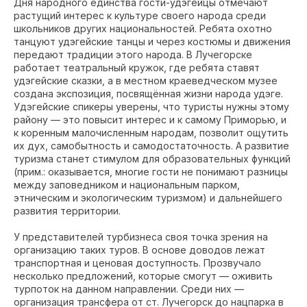
Дня народного единства гости-удэгейцы отмечают
растущий интерес к культуре своего народа среди
школьников других национальностей. Ребята охотно
танцуют удэгейские танцы и через костюмы и движения
передают традиции этого народа. В Лучегорске
работает театральный кружок, где ребята ставят
удэгейские сказки, а в местном краеведческом музее
создана экспозиция, посвящённая жизни народа удэге.
Удэгейские спикеры уверены, что туристы нужны этому
району — это повысит интерес и к самому Приморью, и
к коренным малочисленным народам, позволит ощутить
их дух, самобытность и самодостаточность. А развитие
туризма станет стимулом для образовательных функций
(прим.: оказывается, многие гости не понимают разницы
между заповедником и национальным парком,
этническим и экологическим туризмом) и дальнейшего
развития территории.
У представителей турбизнеса своя точка зрения на
организацию таких туров. В основе доводов лежат
транспортная и ценовая доступность. Прозвучало
несколько предложений, которые смогут — оживить
турпоток на данном направлении. Среди них —
организация трансфера от ст. Лучегорск до нацпарка в