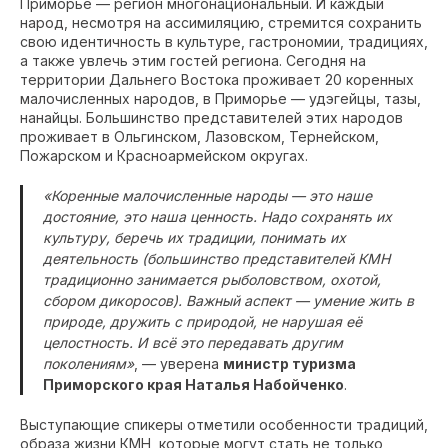
Приморье — регион многонациональный. И каждый
народ, несмотря на ассимиляцию, стремится сохранить
свою идентичность в культуре, гастрономии, традициях,
а также увлечь этим гостей региона. Сегодня на
территории Дальнего Востока проживает 20 коренных
малочисленных народов, в Приморье — удэгейцы, тазы,
нанайцы. Большинство представителей этих народов
проживает в Ольгинском, Лазовском, Тернейском,
Пожарском и Красноармейском округах.
«Коренные малочисленные народы — это наше
достояние, это наша ценность. Надо сохранять их
культуру, беречь их традиции, понимать их
деятельность (большинство представителей КМН
традиционно занимается рыболовством, охотой,
сбором дикоросов). Важный аспект — умение жить в
природе, дружить с природой, не нарушая её
целостность. И всё это передавать другим
поколениям»
, — уверена
министр туризма
Приморского края Наталья Набойченко
.
Выступающие спикеры отметили особенности традиций,
образа жизни КМН, которые могут стать не только