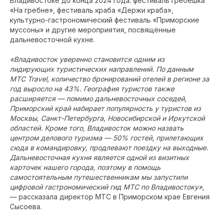
Владивостоке до конца 2024 года: фестиваль гребешка
«На гребне», фестиваль краба «Держи краба»,
культурно-гастрономический фестиваль «Приморские
муссоны» и другие мероприятия, посвящённые
дальневосточной кухне.
«Владивосток уверенно становится одним из
лидирующих туристических направлений. По данным
МТС Travel, количество бронирований отелей в регионе за
год выросло на 43%. География туристов также
расширяется — помимо дальневосточных соседей,
Приморский край набирает популярность у туристов из
Москвы, Санкт-Петербурга, Новосибирской и Иркутской
областей. Кроме того, Владивосток можно назвать
центром делового туризма — 50% гостей, прилетающих
сюда в командировку, продлевают поездку на выходные.
Дальневосточная кухня является одной из визитных
карточек нашего города, поэтому в помощь
самостоятельным путешественникам мы запустили
цифровой гастрономический гид МТС по Владивостоку»
,
— рассказала директор МТС в Приморском крае Евгения
Сысоева.