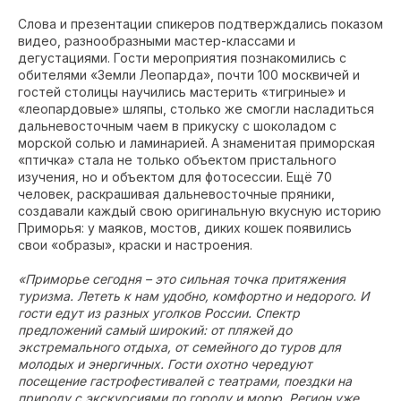
Слова и презентации спикеров подтверждались показом
видео, разнообразными мастер-классами и
дегустациями. Гости мероприятия познакомились с
обителями «Земли Леопарда», почти 100 москвичей и
гостей столицы научились мастерить «тигриные» и
«леопардовые» шляпы, столько же смогли насладиться
дальневосточным чаем в прикуску с шоколадом с
морской солью и ламинарией. А знаменитая приморская
«птичка» стала не только объектом пристального
изучения, но и объектом для фотосессии. Ещё 70
человек, раскрашивая дальневосточные пряники,
создавали каждый свою оригинальную вкусную историю
Приморья: у маяков, мостов, диких кошек появились
свои «образы», краски и настроения.
«Приморье сегодня – это сильная точка притяжения
туризма. Лететь к нам удобно, комфортно и недорого. И
гости едут из разных уголков России. Спектр
предложений самый широкий: от пляжей до
экстремального отдыха, от семейного до туров для
молодых и энергичных. Гости охотно чередуют
посещение гастрофестивалей с театрами, поездки на
природу с экскурсиями по городу и морю. Регион уже