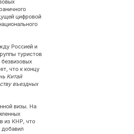
зовых
раничного
удущей цифровой
национального
жду Россией и
группы туристов
 безвизовых
т, что к концу
нь Китай
еству въездных
нной визы. На
мленных
в из КНР, что
, добавил