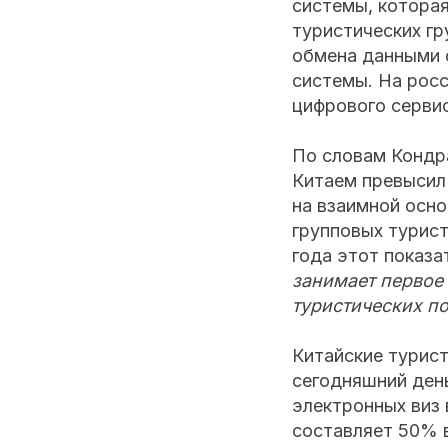
системы, котора
туристических гр
обмена данными 
системы. На рос
цифрового сервис
По словам Кондра
Китаем превысил 
на взаимной осно
групповых турист
года этот показа
занимает первое
туристических по
Китайские турис
сегодняшний ден
электронных виз 
составляет 50% 