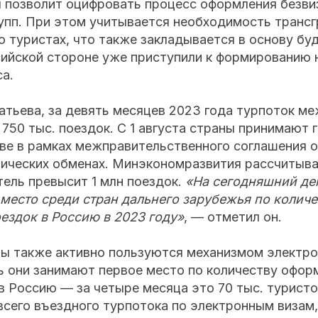
я позволит оцифровать процесс оформления безви
упп. При этом учитывается необходимость трансг
о туристах, что также закладывается в основу б
сийской стороне уже приступили к формированию 
а.
тьева, за девять месяцев 2023 года турпоток ме
750 тыс. поездок. С 1 августа страны принимают 
ве в рамках межправительственного соглашения о
ических обменах. Минэкономразвития рассчитывае
тель превысит 1 млн поездок.
«На сегодняшний де
 место среди стран дальнего зарубежья по колич
ездок в Россию в 2023 году»
, — отметил он.
ты также активно пользуются механизмом электро
ь они занимают первое место по количеству офор
в Россию — за четыре месяца это 70 тыс. туристо
всего въездного турпотока по электронным визам