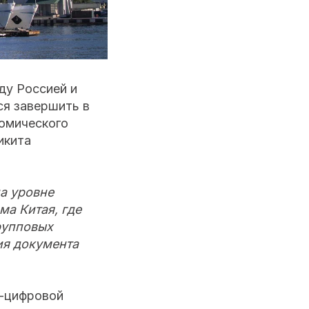
ду Россией и
ся завершить в
омического
икита
на уровне
ма Китая, где
рупповых
ия документа
о-цифровой