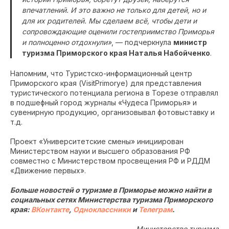
впечатлений. И это важно не только для детей, но и
для их родителей. Мы сделаем всё, чтобы дети и
сопровождающие оценили гостеприимство Приморья
и полноценно отдохнули»
, — подчеркнула
министр
туризма Приморского края Наталья Набойченко
.
Напомним, что Туристско-информационный центр
Приморского края (VisitPrimorye) для представления
туристического потенциала региона в Торезе отправлял
в подшефный город журналы «Чудеса Приморья» и
сувенирную продукцию, организовывал фотовыставку и
т.д.
Проект «Университетские смены» инициирован
Министерством науки и высшего образования РФ
совместно с Министерством просвещения РФ и РДДМ
«Движение первых».
Больше новостей о туризме в Приморье можно найти в
социальных сетях Министерства туризма Приморского
края:
ВКонтакте
,
Одноклассники
и
Телеграм
.
Министерство туризма