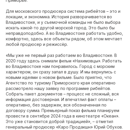
Приморье.
Для московского продюсера система рибейтов – это и
локации, и экономика. История разворачивается во
Владивостоке, и у съемочной команды не было выбора
искать какой-то другой морской город. Это было бы
неправдоподобно. А во Владивостоке работать удобно,
комфортно, здесь все объекты рядом, об этом мечтает
любой продюсер и режиссёр.
«Мы уже не первый раз работаем во Владивостоке. В
2020 году здесь снимали фильм «Нахимовцы». Работать
во Владивостоке нам понравилось. Город с морским
характером, он сразу запал в душу. И мы вернулись с
новыми идеями о новом фильме. Было приятно, что
Агентство по туризму Приморского края оперативно
рассмотрело нашу заявку по программе рибейтов.
Собрать пакет документов – процесс не сложный, вся
информация достоверная. И впечатлил факт оплаты –
оперативно, без задержек, вся обозначенная по
договору сумма. Премьерный показ фильма планируем
провести в сентябре 2024 года в кинотеатре «Океан».
Это уже становится доброй традицией», – отметил
генеральный продюсер «Каро Продакшн» Юрий Обухов.