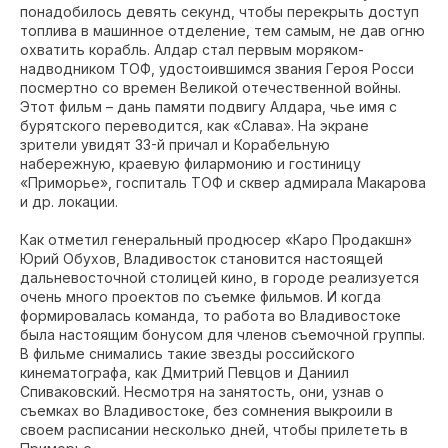
понадобилось девять секунд, чтобы перекрыть доступ
топлива в машинное отделение, тем самым, не дав огню
охватить корабль. Алдар стал первым моряком-
надводником ТОФ, удостоившимся звания Героя Росси
посмертно со времен Великой отечественной войны.
Этот фильм – дань памяти подвигу Алдара, чье имя с
бурятского переводится, как «Слава». На экране
зрители увидят 33-й причал и Корабельную
набережную, краевую филармонию и гостиницу
«Приморье», госпиталь ТОФ и сквер адмирала Макарова
и др. локации.
Как отметил генеральный продюсер «Каро Продакшн»
Юрий Обухов, Владивосток становится настоящей
дальневосточной столицей кино, в городе реализуется
очень много проектов по съемке фильмов. И когда
формировалась команда, то работа во Владивостоке
была настоящим бонусом для членов съемочной группы.
В фильме снимались такие звезды российского
кинематографа, как Дмитрий Певцов и Даниил
Спиваковский. Несмотря на занятость, они, узнав о
съемках во Владивостоке, без сомнения выкроили в
своем расписании несколько дней, чтобы прилететь в