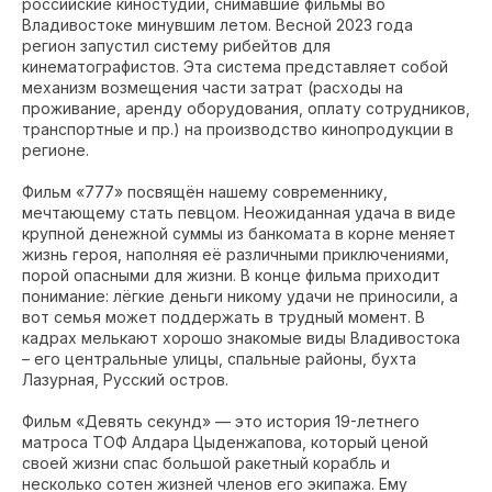
российские киностудии, снимавшие фильмы во
Владивостоке минувшим летом. Весной 2023 года
регион запустил систему рибейтов для
кинематографистов. Эта система представляет собой
механизм возмещения части затрат (расходы на
проживание, аренду оборудования, оплату сотрудников,
транспортные и пр.) на производство кинопродукции в
регионе.
Фильм «777» посвящён нашему современнику,
мечтающему стать певцом. Неожиданная удача в виде
крупной денежной суммы из банкомата в корне меняет
жизнь героя, наполняя её различными приключениями,
порой опасными для жизни. В конце фильма приходит
понимание: лёгкие деньги никому удачи не приносили, а
вот семья может поддержать в трудный момент. В
кадрах мелькают хорошо знакомые виды Владивостока
– его центральные улицы, спальные районы, бухта
Лазурная, Русский остров.
Фильм «Девять секунд» — это история 19-летнего
матроса ТОФ Алдара Цыденжапова, который ценой
своей жизни спас большой ракетный корабль и
несколько сотен жизней членов его экипажа. Ему