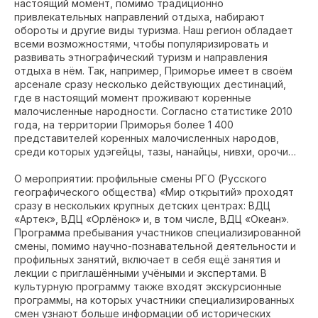
настоящий момент, помимо традиционно
привлекательных направлений отдыха, набирают
обороты и другие виды туризма. Наш регион обладает
всеми возможностями, чтобы популяризировать и
развивать этнографический туризм и направления
отдыха в нём. Так, например, Приморье имеет в своём
арсенале сразу несколько действующих дестинаций,
где в настоящий момент проживают коренные
малочисленные народности. Согласно статистике 2010
года, на территории Приморья более 1 400
представителей коренных малочисленных народов,
среди которых удэгейцы, тазы, нанайцы, нивхи, орочи…
О мероприятии: профильные смены РГО (Русского
географического общества) «Мир открытий» проходят
сразу в нескольких крупных детских центрах: ВДЦ
«Артек», ВДЦ «Орлёнок» и, в том числе, ВДЦ «Океан».
Программа пребывания участников специализированной
смены, помимо научно-познавательной деятельности и
профильных занятий, включает в себя ещё занятия и
лекции с приглашёнными учёными и экспертами. В
культурную программу также входят экскурсионные
программы, на которых участники специализированных
смен узнают больше информации об исторических